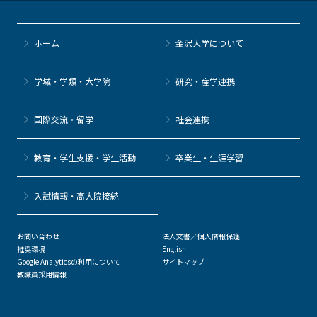
ホーム
金沢大学について
学域・学類・大学院
研究・産学連携
国際交流・留学
社会連携
教育・学生支援・学生活動
卒業生・生涯学習
⼊試情報・高大院接続
お問い合わせ
法人文書／個人情報保護
推奨環境
English
Google Analyticsの利用について
サイトマップ
教職員採用情報