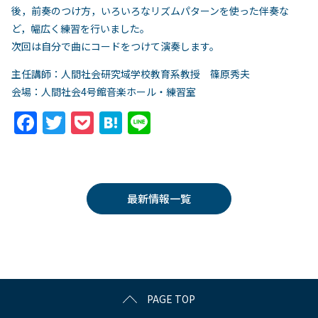
後，前奏のつけ方，いろいろなリズムパターンを使った伴奏な
ど，幅広く練習を行いました。
次回は自分で曲にコードをつけて演奏します。
主任講師：人間社会研究域学校教育系教授 篠原秀夫
会場：人間社会4号館音楽ホール・練習室
F
T
P
H
Li
a
w
o
at
n
c
itt
c
e
e
e
er
k
n
最新情報一覧
b
et
a
o
o
k
PAGE TOP