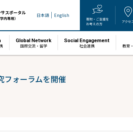
ンサスポータル
日本語
English
学内専用）
寄附・ご支援を
アクセ
お考えの方
h
Global Network
Social Engagement
携
国際交流・留学
社会連携
教育
究フォーラムを開催