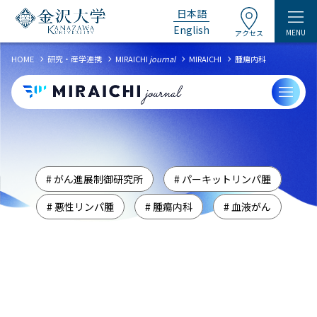
日本語
English
MENU
アクセス
chevron_right
chevron_right
chevron_right
chevron_right
HOME
研究・産学連携
MIRAICHI
journal
MIRAICHI
腫瘍内科
# がん進展制御研究所
# パーキットリンパ腫
# 悪性リンパ腫
# 腫瘍内科
# 血液がん