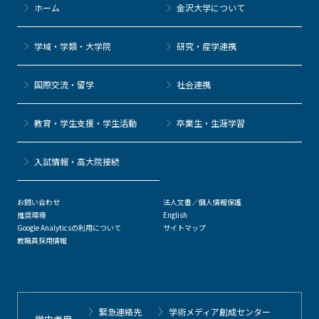
ホーム
金沢大学について
学域・学類・大学院
研究・産学連携
国際交流・留学
社会連携
教育・学生支援・学生活動
卒業生・生涯学習
⼊試情報・高大院接続
お問い合わせ
法人文書／個人情報保護
推奨環境
English
Google Analyticsの利用について
サイトマップ
教職員採用情報
緊急連絡先
学術メディア創成センター