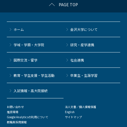
PAGE TOP
ホーム
金沢大学について
学域・学類・大学院
研究・産学連携
国際交流・留学
社会連携
教育・学生支援・学生活動
卒業生・生涯学習
⼊試情報・高大院接続
お問い合わせ
法人文書／個人情報保護
推奨環境
English
Google Analyticsの利用について
サイトマップ
教職員採用情報