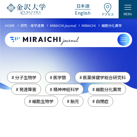
日本語
English
MENU
アクセス
chevron_right
chevron_right
chevron_right
chevron_right
HOME
研究・産学連携
MIRAICHI
journal
MIRAICHI
細胞分化異常
# 分子生物学
# 医学類
# 医薬保健学総合研究科
# 発達障害
# 精神神経科学
# 細胞分化異常
# 細胞生物学
# 胎児
# 自閉症