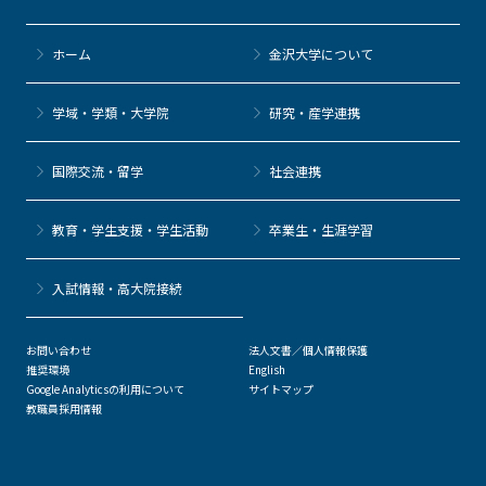
ホーム
金沢大学について
学域・学類・大学院
研究・産学連携
国際交流・留学
社会連携
教育・学生支援・学生活動
卒業生・生涯学習
⼊試情報・高大院接続
お問い合わせ
法人文書／個人情報保護
推奨環境
English
Google Analyticsの利用について
サイトマップ
教職員採用情報