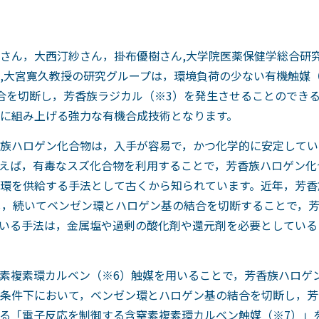
さん，大西汀紗さん，掛布優樹さん,大学院医薬保健学総合研
,大宮寛久教授の研究グループは，環境負荷の少ない有機触媒
合を切断し，芳香族ラジカル（※3）を発生させることのでき
に組み上げる強力な有機合成技術となります。
族ハロゲン化合物は，入手が容易で，かつ化学的に安定してい
えば，有毒なスズ化合物を利用することで，芳香族ハロゲン化
環を供給する手法として古くから知られています。近年，芳香
し，続いてベンゼン環とハロゲン基の結合を切断することで，
いる手法は，金属塩や過剰の酸化剤や還元剤を必要としている
素複素環カルベン（※6）触媒を用いることで，芳香族ハロゲ
条件下において，ベンゼン環とハロゲン基の結合を切断し，芳
る「電子反応を制御する含窒素複素環カルベン触媒（※7）」