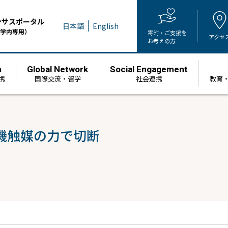
ンサスポータル
日本語
English
学内専用）
寄附・ご支援を
アクセ
お考えの方
h
Global Network
Social Engagement
携
国際交流・留学
社会連携
教育
機触媒の力で切断