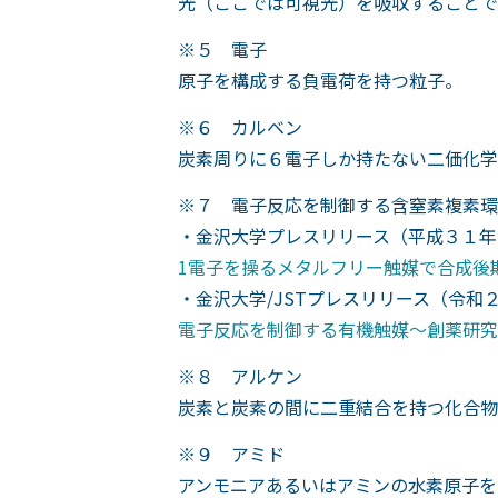
光（ここでは可視光）を吸収することで
※５ 電子
原子を構成する負電荷を持つ粒子。
※６ カルベン
炭素周りに６電子しか持たない二価化学
※７ 電子反応を制御する含窒素複素環
・金沢大学プレスリリース（平成３１年
1電子を操るメタルフリー触媒で合成後
・金沢大学/JSTプレスリリース（令和
電子反応を制御する有機触媒～創薬研究
※８ アルケン
炭素と炭素の間に二重結合を持つ化合物
※９ アミド
アンモニアあるいはアミンの水素原子を