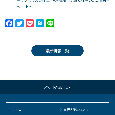
―ワンヘルスの視点から公衆衛生と環境保全の新たな展開
へ ―
F
T
P
H
Li
a
w
o
at
n
c
itt
c
e
e
e
er
k
n
最新情報一覧
b
et
a
o
o
k
PAGE TOP
ホーム
金沢大学について