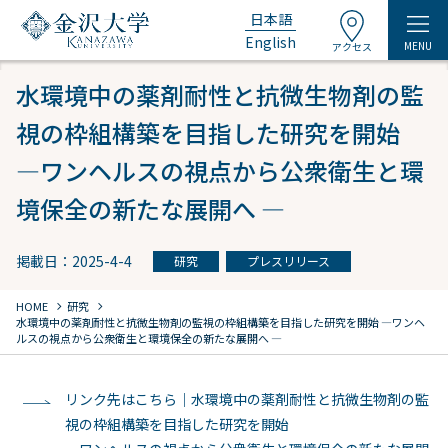
日本語
English
MENU
アクセス
水環境中の薬剤耐性と抗微生物剤の監
視の枠組構築を目指した研究を開始
―ワンヘルスの視点から公衆衛生と環
境保全の新たな展開へ ―
掲載日：2025-4-4
研究
プレスリリース
chevron_right
chevron_right
HOME
研究
水環境中の薬剤耐性と抗微生物剤の監視の枠組構築を目指した研究を開始
―ワンヘ
ルスの視点から公衆衛生と環境保全の新たな展開へ ―
リンク先はこちら｜水環境中の薬剤耐性と抗微生物剤の監
視の枠組構築を目指した研究を開始