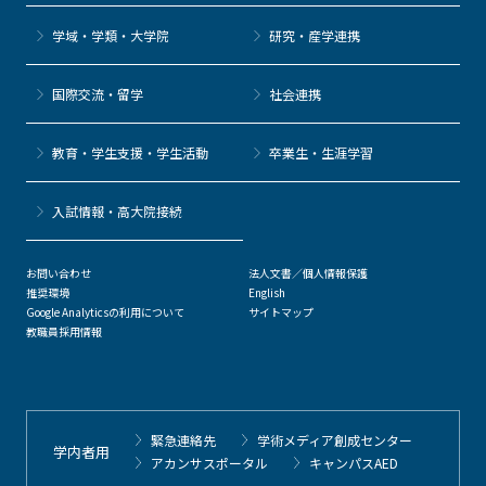
学域・学類・大学院
研究・産学連携
国際交流・留学
社会連携
教育・学生支援・学生活動
卒業生・生涯学習
⼊試情報・高大院接続
お問い合わせ
法人文書／個人情報保護
推奨環境
English
Google Analyticsの利用について
サイトマップ
教職員採用情報
緊急連絡先
学術メディア創成センター
学内者用
アカンサスポータル
キャンパスAED