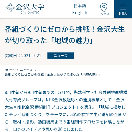
日本語
English
MENU
アクセス
番組づくりにゼロから挑戦！金沢大生
が切り取った「地域の魅力」
掲載日：2021-9-21
ニュース
chevron_right
chevron_right
HOME
ニュース
番組づくりにゼロから挑戦！金沢大生が切り取った「地域の魅力」
8月中旬から9月中旬までの1カ月間，先端科学・社会共創推進機構
人材育成グループは，NHK金沢放送局との連携事業として「金沢
大生×NHK金沢 番組制作プロジェクト」を実施。「地域に根差し
たテレビ番組づくり」をテーマに，5名の参加学生が番組の企画か
ら，取材・撮影，動画編集までの番組制作プロセスを体験しなが
ら，自身のアイデアや思いを形にしました。