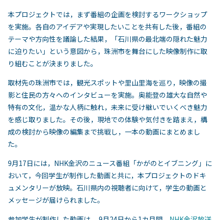
本プロジェクトでは，まず番組の企画を検討するワークショップ
を実施。各自のアイデアや実現したいことを共有した後，番組の
テーマや方向性を議論した結果，「石川県の最北端の隠れた魅力
に迫りたい」という意図から，珠洲市を舞台にした映像制作に取
り組むことが決まりました。
取材先の珠洲市では，観光スポットや里山里海を巡り，映像の撮
影と住民の方々へのインタビューを実施。奥能登の雄大な自然や
特有の文化，温かな人柄に触れ，未来に受け継いでいくべき魅力
を感じ取りました。その後，現地での体験や気付きを踏まえ，構
成の検討から映像の編集まで挑戦し，一本の動画にまとめまし
た。
9月17日には，NHK金沢のニュース番組「かがのとイブニング」に
おいて，今回学生が制作した動画と共に，本プロジェクトのドキ
ュメンタリーが放映。石川県内の視聴者に向けて，学生の動画と
メッセージが届けられました。
参加学生が制作した動画は， 9月24日から1カ月間，
NHK金沢放送