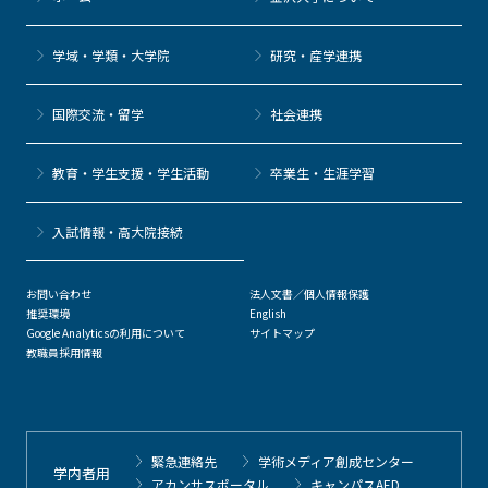
学域・学類・大学院
研究・産学連携
国際交流・留学
社会連携
教育・学生支援・学生活動
卒業生・生涯学習
⼊試情報・高大院接続
お問い合わせ
法人文書／個人情報保護
推奨環境
English
Google Analyticsの利用について
サイトマップ
教職員採用情報
緊急連絡先
学術メディア創成センター
学内者用
アカンサスポータル
キャンパスAED