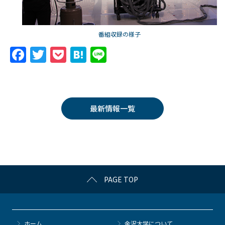
番組収録の様子
F
T
P
H
Li
a
w
o
at
n
c
itt
c
e
e
e
er
k
n
最新情報一覧
b
et
a
o
o
k
PAGE TOP
ホーム
金沢大学について