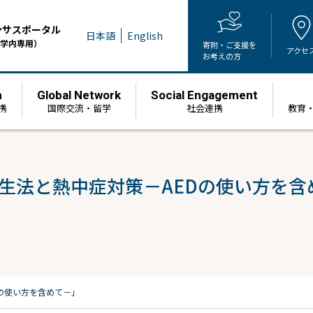
ンサスポータル
日本語
English
学内専用）
寄附・ご支援を
アクセ
お考えの方
h
Global Network
Social Engagement
携
国際交流・留学
社会連携
教育
生法と熱中症対策－AEDの使い方を含
の使い方を含めて－」