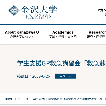
アカ
（
Kanazawa U
Academics
Researc
About
金沢大学について
学域・学類・大学院
研究・産学連
学生支援GP救急講習会「救急蘇
掲載日：2009-6-26
ニュース
chevron_right
chevron_right
HOME
ニュース
学生支援GP救急講習会「救急蘇生法と熱中症対策－AED