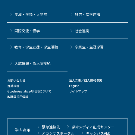
学域・学類・大学院
研究・産学連携
国際交流・留学
社会連携
教育・学生支援・学生活動
卒業生・生涯学習
⼊試情報・高大院接続
お問い合わせ
法人文書／個人情報保護
推奨環境
English
Google Analyticsの利用について
サイトマップ
教職員採用情報
緊急連絡先
学術メディア創成センター
学内者用
アカンサスポータル
キャンパスAED