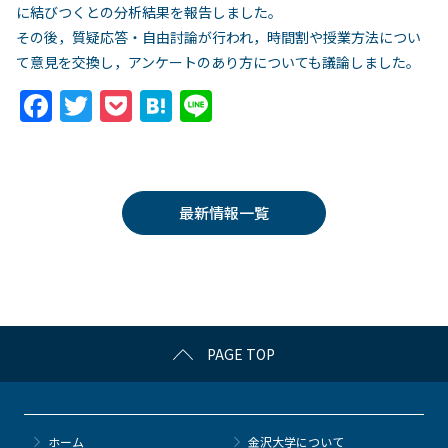
に結びつくとの分析結果を報告しました。
その後，質疑応答・自由討論が行われ，時間割や授業方法につい
て意見を交換し，アンケートのあり方についても議論しました。
F
T
P
H
Li
a
w
o
at
n
c
itt
c
e
e
e
er
k
n
最新情報一覧
b
et
a
o
o
k
PAGE TOP
ホーム
金沢大学について