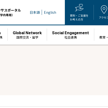
ンサスポータル
日本語
English
学内専用）
寄附・ご支援を
アクセ
お考えの方
h
Global Network
Social Engagement
携
国際交流・留学
社会連携
教育