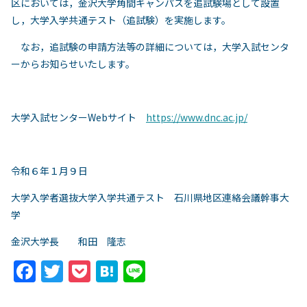
区においては，金沢大学角間キャンパスを追試験場として設置
し，大学入学共通テスト（追試験）を実施します。
なお，追試験の申請方法等の詳細については，大学入試センタ
ーからお知らせいたします。
大学入試センター
Web
サイト
https://www.dnc.ac.jp/
令和６年１月９日
大学入学者選抜大学入学共通テスト 石川県地区連絡会議幹事大
学
金沢大学長 和田 隆志
F
T
P
H
Li
a
w
o
at
n