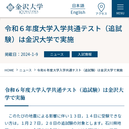
日本語
English
MENU
アクセス
令和６年度大学入学共通テスト（追試
験）は金沢大学で実施
掲載日：2024-1-9
ニュース
入試情報
chevron_right
chevron_right
HOME
ニュース
令和６年度大学入学共通テスト（追試験）は金沢大学で実施
令和６年度大学入学共通テスト（追試験）は金沢大
学で実施
このたびの地震による影響に伴い１３日，１４日に受験できな
い方は，１月２７日，２８日の追試験の対象とします。石川県地