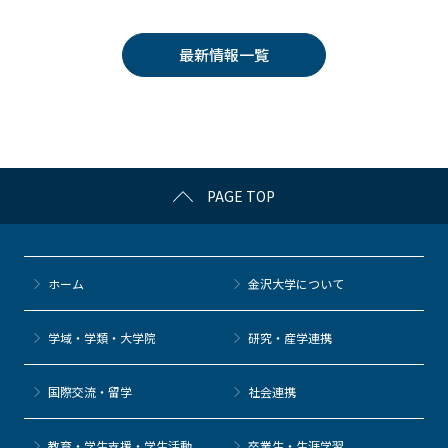
c
itt
c
e
e
e
er
k
n
最新情報一覧
b
et
a
o
o
k
PAGE TOP
ホーム
金沢大学について
学域・学類・大学院
研究・産学連携
国際交流・留学
社会連携
教育・学生支援・学生活動
卒業生・生涯学習