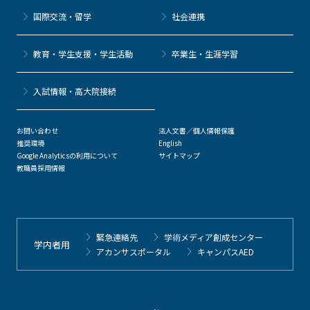
国際交流・留学
社会連携
教育・学生支援・学生活動
卒業生・生涯学習
⼊試情報・高大院接続
お問い合わせ
法人文書／個人情報保護
推奨環境
English
Google Analyticsの利用について
サイトマップ
教職員採用情報
緊急連絡先
学術メディア創成センター
学内者用
アカンサスポータル
キャンパスAED