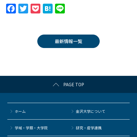
F
T
P
H
Li
a
w
o
at
n
c
itt
c
e
e
e
er
k
n
最新情報一覧
b
et
a
o
o
k
PAGE TOP
ホーム
金沢大学について
学域・学類・大学院
研究・産学連携