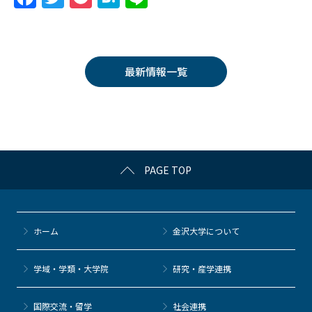
a
w
o
at
n
c
itt
c
e
e
e
er
k
n
最新情報一覧
b
et
a
o
o
k
PAGE TOP
ホーム
金沢大学について
学域・学類・大学院
研究・産学連携
国際交流・留学
社会連携