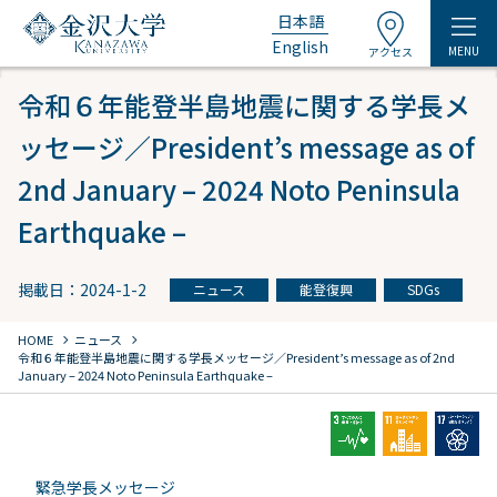
日本語
English
MENU
アクセス
令和６年能登半島地震に関する学長メ
ッセージ／President’s message as of
2nd January – 2024 Noto Peninsula
Earthquake –
掲載日：2024-1-2
ニュース
能登復興
SDGs
chevron_right
chevron_right
HOME
ニュース
令和６年能登半島地震に関する学長メッセージ／President’s message as of 2nd
January – 2024 Noto Peninsula Earthquake –
緊急学長メッセージ