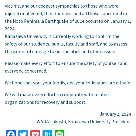
victims, and our deepest sympathies to those who were
injured or affected, their families, and all those concerned in
the Noto Peninsula Earthquake of 2024 occurred on January 1,
2024.
Kanazawa University is currently working to confirm the
safety of our students, pupils, faculty and staff, and to assess
the extent of damage to our facilities and other assets.
Please make every effort to ensure the safety of yourself and
everyone concerned.
We hope that you, your family, and your colleagues are all safe.
We will make every effort to cooperate with related
organizations for recovery and support.
January 2, 2024
WADA Takashi, Kanazawa University President
F
T
P
H
Li