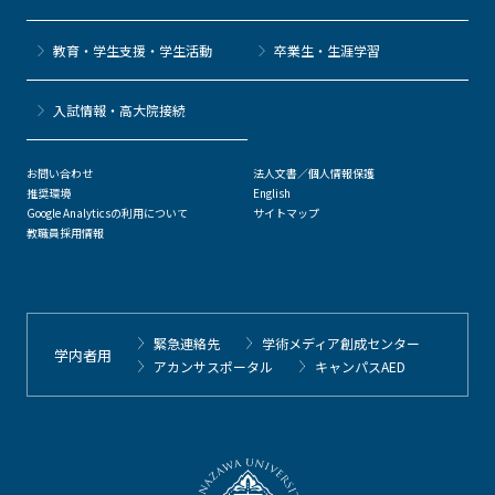
教育・学生支援・学生活動
卒業生・生涯学習
⼊試情報・高大院接続
お問い合わせ
法人文書／個人情報保護
推奨環境
English
Google Analyticsの利用について
サイトマップ
教職員採用情報
緊急連絡先
学術メディア創成センター
学内者用
アカンサスポータル
キャンパスAED