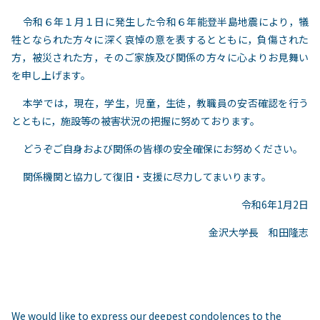
令和６年１月１日に発生した令和６年能登半島地震により，犠
牲となられた方々に深く哀悼の意を表するとともに，負傷された
方，被災された方，そのご家族及び関係の方々に心よりお見舞い
を申し上げます。
本学では，現在，学生，児童，生徒，教職員の安否確認を行う
とともに，施設等の被害状況の把握に努めております。
どうぞご自身および関係の皆様の安全確保にお努めください。
関係機関と協力して復旧・支援に尽力してまいります。
令和
6
年
1
月
2
日
金沢大学長 和田隆志
We would like to express our deepest condolences to the