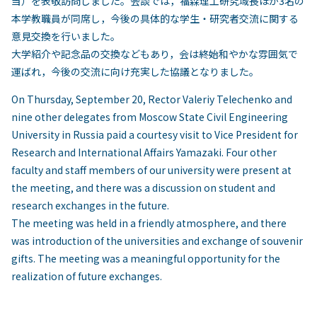
当）を表敬訪問しました。会談では，福森理工研究域長ほか3名の
本学教職員が同席し，今後の具体的な学生・研究者交流に関する
意見交換を行いました。
大学紹介や記念品の交換などもあり，会は終始和やかな雰囲気で
運ばれ，今後の交流に向け充実した協議となりました。
On Thursday, September 20, Rector Valeriy Telechenko and
nine other delegates from Moscow State Civil Engineering
University in Russia paid a courtesy visit to Vice President for
Research and International Affairs Yamazaki. Four other
faculty and staff members of our university were present at
the meeting, and there was a discussion on student and
research exchanges in the future.
The meeting was held in a friendly atmosphere, and there
was introduction of the universities and exchange of souvenir
gifts. The meeting was a meaningful opportunity for the
realization of future exchanges.