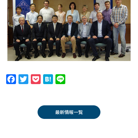
F
T
P
H
Li
a
w
o
at
n
c
itt
c
e
e
e
er
k
n
最新情報一覧
b
et
a
o