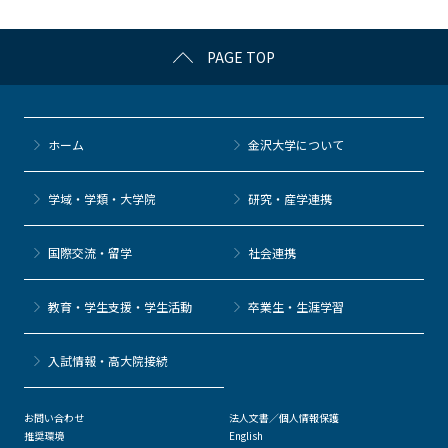
o
k
PAGE TOP
ホーム
金沢大学について
学域・学類・大学院
研究・産学連携
国際交流・留学
社会連携
教育・学生支援・学生活動
卒業生・生涯学習
⼊試情報・高大院接続
お問い合わせ
法人文書／個人情報保護
推奨環境
English