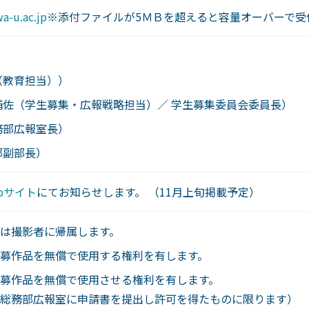
-u.ac.jp
※添付ファイルが5ＭＢを超えると容量オーバーで受
（教育担当））
補佐（学生募集・広報戦略担当）／ 学生募集委員会委員長）
務部広報室長）
部副部長）
bサイト
にてお知らせします。 （11月上旬掲載予定）
は撮影者に帰属します。
募作品を無償で使用する権利を有します。
募作品を無償で使用させる権利を有します。
総務部広報室に申請書を提出し許可を得たものに限ります）