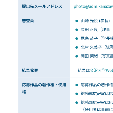
提出先メールアドレス
photo@adm.kanazawa
審査員
山崎 光悦 (学長)
柴田 正良（理事
尾島 恭子（学長
北村 久美子（総
岡田 茉緒（写真
結果発表
結果は
金沢大学We
応募作品の著作権・使用
応募作品の著作権
権
総務部広報室は応
総務部広報室は応
（使用者は事前に