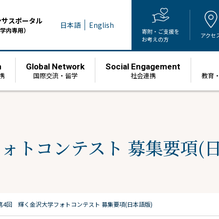
ンサスポータル
日本語
English
学内専用）
寄附・ご支援を
アクセ
お考えの方
h
Global Network
Social Engagement
携
国際交流・留学
社会連携
教育
ォトコンテスト 募集要項(日
第4回 輝く金沢大学フォトコンテスト 募集要項(日本語版)