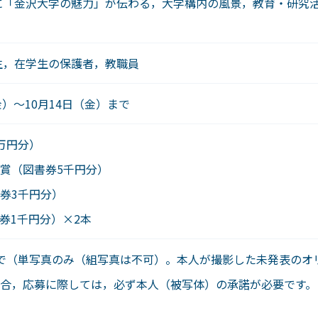
「金沢大学の魅力」が伝わる，大学構内の風景，教育・研究活
，在学生の保護者，教職員
金）～10月14日（金）まで
万円分）
賞（図書券5千円分）
券3千円分）
券1千円分）×2本
で（単写真のみ（組写真は不可）。本人が撮影した未発表のオ
合，応募に際しては，必ず本人（被写体）の承諾が必要です。