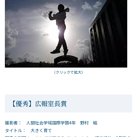
（クリックで拡大）
【優秀】広報室長賞
撮影者： 人間社会学域国際学類4年 野村 結
タイトル： 大きく育て