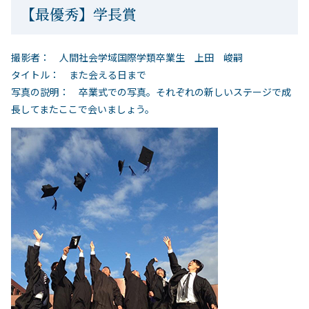
【最優秀】学長賞
撮影者： 人間社会学域国際学類卒業生 上田 峻嗣
タイトル： また会える日まで
写真の説明： 卒業式での写真。それぞれの新しいステージで成
長してまたここで会いましょう。