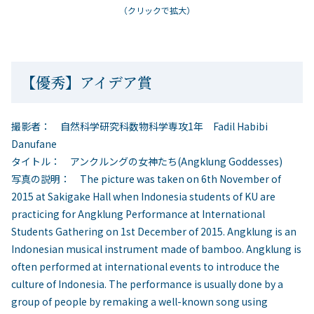
（クリックで拡大）
【優秀】アイデア賞
撮影者： 自然科学研究科数物科学専攻1年 Fadil Habibi
Danufane
タイトル： アンクルングの女神たち(Angklung Goddesses)
写真の説明： The picture was taken on 6th November of
2015 at Sakigake Hall when Indonesia students of KU are
practicing for Angklung Performance at International
Students Gathering on 1st December of 2015. Angklung is an
Indonesian musical instrument made of bamboo. Angklung is
often performed at international events to introduce the
culture of Indonesia. The performance is usually done by a
group of people by remaking a well-known song using