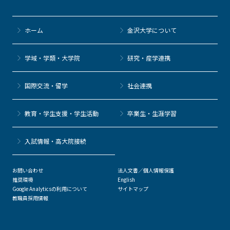
ホーム
金沢大学について
学域・学類・大学院
研究・産学連携
国際交流・留学
社会連携
教育・学生支援・学生活動
卒業生・生涯学習
⼊試情報・高大院接続
お問い合わせ
法人文書／個人情報保護
推奨環境
English
Google Analyticsの利用について
サイトマップ
教職員採用情報