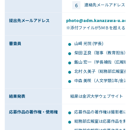
連絡先メールアドレス
提出先メールアドレス
photo@adm.kanazawa-u.ac.j
※添付ファイルが5ＭＢを超える
審査員
山崎 光悦 (学長)
柴田 正良（理事（教育担当）
飯山 宏一（学長補佐（広報戦
北村 久美子（総務部広報室長
中森 美咲（人文学類1年/金
結果発表
結果は金沢大学ウェブサイト（https:
応募作品の著作権・使用権
応募作品の著作権は撮影者に
総務部広報室は応募作品を無