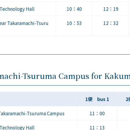
echnology Hall
10：40
12：19
r Takaramachi-Tsuru
10：53
12：32
amachi-Tsuruma Campus for Kaku
1便 bus 1
2
Takaramachi-Tsuruma Campus
11：00
echnology Hall
11：13