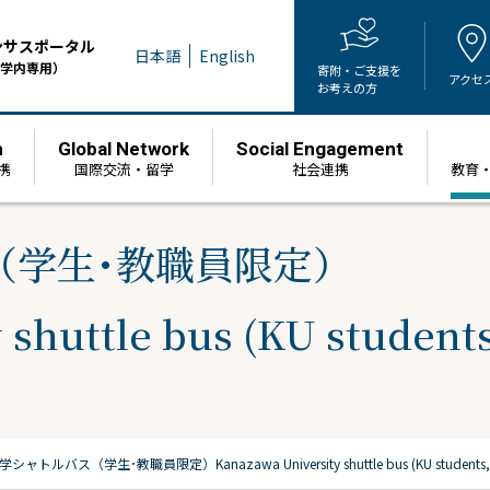
ンサスポータル
日本語
English
学内専用）
寄附・ご支援を
アクセ
お考えの方
h
Global Network
Social Engagement
携
国際交流・留学
社会連携
教育
（学生･教職員限定）
shuttle bus (KU students,
学シャトルバス（学生･教職員限定）
Kanazawa University shuttle bus (KU students, 