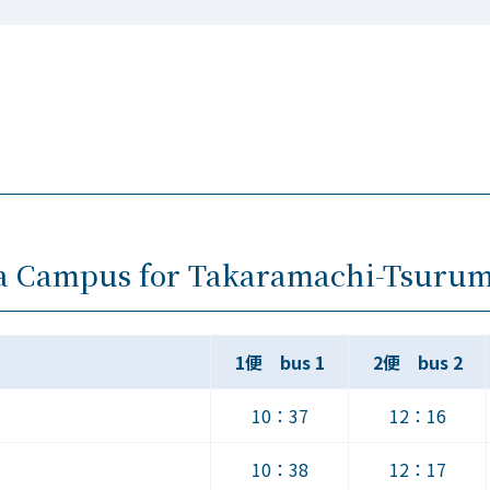
a Campus for Takaramachi-Tsuru
1便 bus 1
2便 bus 2
10：37
12：16
10：38
12：17