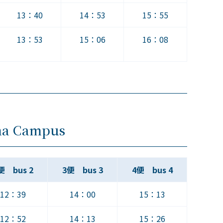
13：40
14：53
15：55
13：53
15：06
16：08
ma Campus
便 bus 2
3便 bus 3
4便 bus 4
12：39
14：00
15：13
12：52
14：13
15：26