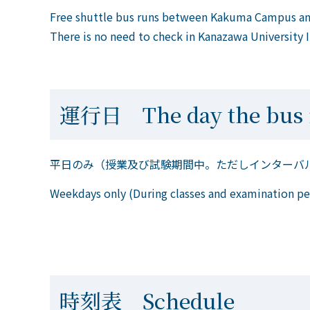
Free shuttle bus runs between Kakuma Campus and
There is no need to check in Kanazawa University ID
運行日 The day the bus 
平日のみ（授業及び試験期間中。ただしインターバ
Weekdays only (During classes and examination peri
時刻表 Schedule