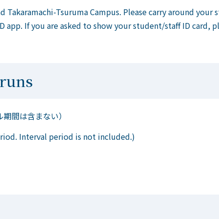
 Takaramachi-Tsuruma Campus. Please carry around your stu
 app. If you are asked to show your student/staff ID card, pl
runs
ル期間は含まない）
od. Interval period is not included.)