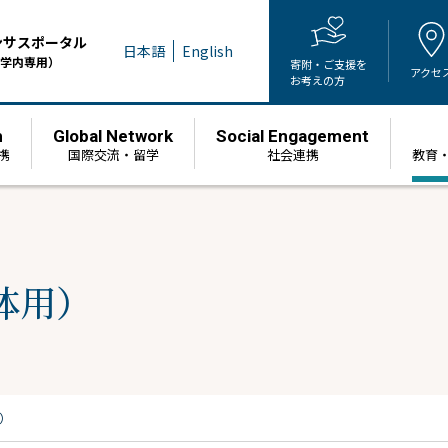
ンサスポータル
日本語
English
学内専用）
寄附・ご支援を
アクセ
お考えの方
h
Global Network
Social Engagement
携
国際交流・留学
社会連携
教育
体用）
）