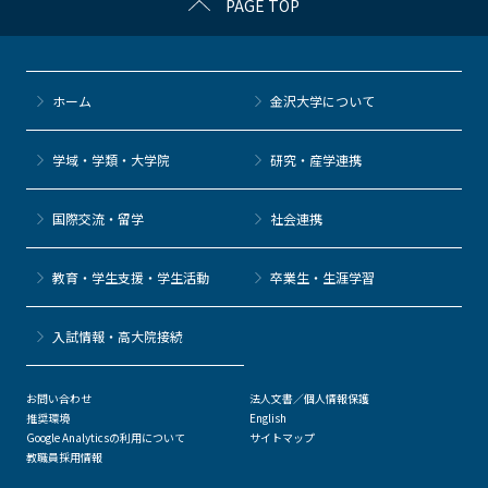
PAGE TOP
ホーム
金沢大学について
学域・学類・大学院
研究・産学連携
国際交流・留学
社会連携
教育・学生支援・学生活動
卒業生・生涯学習
⼊試情報・高大院接続
お問い合わせ
法人文書／個人情報保護
推奨環境
English
Google Analyticsの利用について
サイトマップ
教職員採用情報