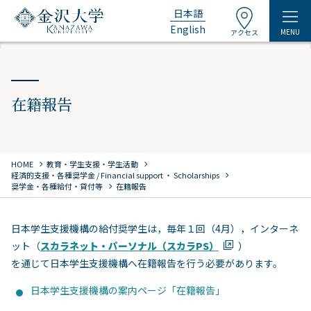
日本語
English
MENU
アクセス
在籍報告
chevron_right
chevron_right
HOME
教育・学生支援・学生活動
chevron_right
経済的支援・各種奨学金 / Financial support ・ Scholarships
chevron_right
奨学金・各種給付・貸付等
在籍報告
日本学生支援機構の給付奨学生は，毎年１回（4月），インターネ
ット（
スカラネット・パーソナル（スカラPS）
）
を通じて日本学生支援機構へ在籍報告を行う必要があります。
日本学生支援機構の案内ページ「在籍報告」