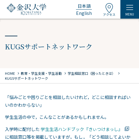
日本語
English
MENU
アクセス
KUGSサポートネットワーク
chevron_right
chevron_right
chevron_right
HOME
教育・学生支援・学生活動
学生相談窓口（困ったときは）
KUGSサポートネットワーク
「悩みごとや困りごとを相談したいけれど，どこに相談すればい
いのかわからない」
学生生活の中で，こんなことがあるかもしれません。
入学時に配付した
学生生活ハンドブック『きぃつけまっし』
に相談窓口等を掲載していますが，もし，「どう相談してよいか