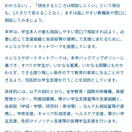
わからない」，「該当するところは相談しにくい」という場合
も，1人きりで抱えることなく，まずは話しやすい教職員や窓口に
相談してみましょう。
本学は，学生本人が最も相談しやすい窓口で相談すればよく，必
要に応じて支援組織と各部局等が連携して支援にあたるために，
ＫＵＧＳサポートネットワークを設置しています。
ＫＵＧＳサポートネットワークは，本学バックアップポリシーに
基づき，すべての学生が，いかなる差異，いかなる困難にもかか
わらず，できる限り等しい条件の下で教育の果実に与ることがで
きるよう，包括的な学生支援を行うことを目的としています。
具体的には，以下の図のとおり，全学教育・国際共修機構，保健
管理センター，附属図書館，障がい学生支援室等の支援組織と，
各部局（学域・学類，研究科・専攻等），なんでも相談室等が連
携し，学修支援，キャリア形成支援，ヘルスケア支援，障がい学
生支援，性的マイノリティ支援等の各種学生支援を行います。