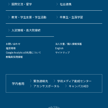
国際交流・留学
社会連携
教育・学生支援・学生活動
卒業生・生涯学習
⼊試情報・高大院接続
お問い合わせ
法人文書／個人情報保護
推奨環境
English
Google Analyticsの利用について
サイトマップ
教職員採用情報
緊急連絡先
学術メディア創成センター
学内者用
アカンサスポータル
キャンパスAED