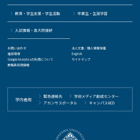
教育・学生支援・学生活動
卒業生・生涯学習
⼊試情報・高大院接続
お問い合わせ
法人文書／個人情報保護
推奨環境
English
Google Analyticsの利用について
サイトマップ
教職員採用情報
緊急連絡先
学術メディア創成センター
学内者用
アカンサスポータル
キャンパスAED