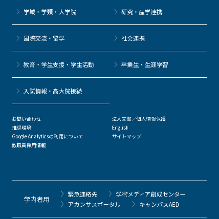
学域・学類・大学院
研究・産学連携
国際交流・留学
社会連携
教育・学生支援・学生活動
卒業生・生涯学習
⼊試情報・高大院接続
お問い合わせ
法人文書／個人情報保護
推奨環境
English
Google Analyticsの利用について
サイトマップ
教職員採用情報
緊急連絡先
学術メディア創成センター
学内者用
アカンサスポータル
キャンパスAED