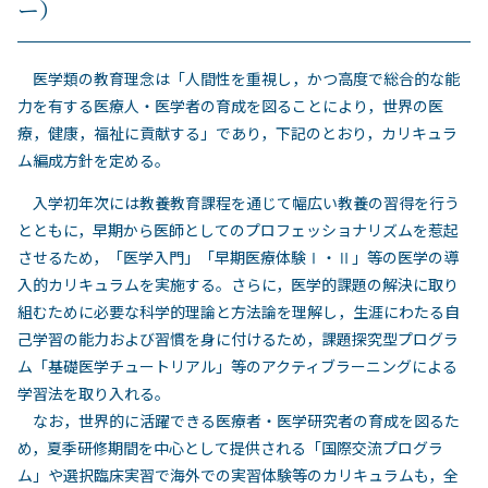
ー）
医学類の教育理念は「人間性を重視し，かつ高度で総合的な能
力を有する医療人・医学者の育成を図ることにより，世界の医
療，健康，福祉に貢献する」であり，下記のとおり，カリキュラ
ム編成方針を定める。
入学初年次には教養教育課程を通じて幅広い教養の習得を行う
とともに，早期から医師としてのプロフェッショナリズムを惹起
させるため，「医学入門」「早期医療体験Ⅰ・Ⅱ」等の医学の導
入的カリキュラムを実施する。さらに，医学的課題の解決に取り
組むために必要な科学的理論と方法論を理解し，生涯にわたる自
己学習の能力および習慣を身に付けるため，課題探究型プログラ
ム「基礎医学チュートリアル」等のアクティブラーニングによる
学習法を取り入れる。
なお，世界的に活躍できる医療者・医学研究者の育成を図るた
め，夏季研修期間を中心として提供される「国際交流プログラ
ム」や選択臨床実習で海外での実習体験等のカリキュラムも，全