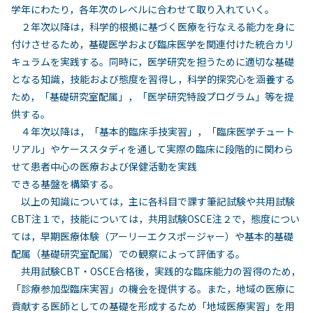
学年にわたり，各年次のレベルに合わせて取り入れていく。
２年次以降は，科学的根拠に基づく医療を行なえる能力を身に
付けさせるため，基礎医学および臨床医学を関連付けた統合カリ
キュラムを実践する。同時に，医学研究を担うために適切な基礎
となる知識，技能および態度を習得し，科学的探究心を涵養する
ため，「基礎研究室配属」，「医学研究特設プログラム」等を提
供する。
４年次以降は，「基本的臨床手技実習」，「臨床医学チュート
リアル」やケーススタディを通して実際の臨床に段階的に関わら
せて患者中心の医療および保健活動を実践
できる基盤を構築する。
以上の知識については，主に各科目で課す筆記試験や共用試験
CBT注１で，技能については，共用試験OSCE注２で，態度につい
ては，早期医療体験（アーリーエクスポージャー）や基本的基礎
配属（基礎研究室配属）での観察によって評価する。
共用試験CBT・OSCE合格後，実践的な臨床能力の習得のため，
「診療参加型臨床実習」の機会を提供する。また，地域の医療に
貢献する医師としての基礎を形成するため「地域医療実習」を用