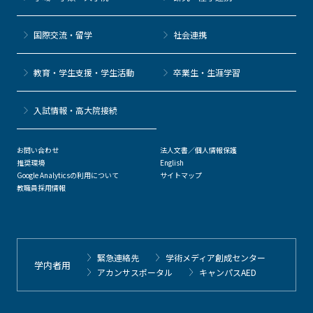
国際交流・留学
社会連携
教育・学生支援・学生活動
卒業生・生涯学習
⼊試情報・高大院接続
お問い合わせ
法人文書／個人情報保護
推奨環境
English
Google Analyticsの利用について
サイトマップ
教職員採用情報
緊急連絡先
学術メディア創成センター
学内者用
アカンサスポータル
キャンパスAED