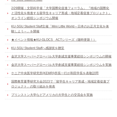
2/29開催：文部科学省「大学国際化促進フォーラム」 『地域の国際化
と活性化を推進する留学生キャリア形成・地域定着促進プロジェクト』
オンライン総括シンポジウム開催
KU-SGU Student Staff主催「Mini Little World～日本のお正月文化を体
験しよう～」を開催
★イベント情報★KU-GLOCS ACTシリーズ（随時更新！）
KU-SGU Student Staffへ感謝状を贈呈
金沢大学スーパーグローバル大学創成支援事業総括シンポジウムの開催
金沢大学スーパーグローバル大学創成支援事業総括シンポジウムを実施
ケニア中央医学研究所(KEMRI)所長一行が和田学長を表敬訪問
国際教育夏季研究大会2023で「留学生キャリア形成・地域定着促進プ
ロジェクト」の取り組みを発表
プリンストン大学などアメリカの大学生との交流会を実施