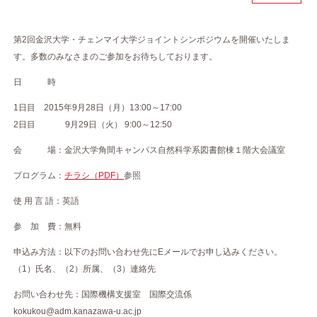
第2回金沢大学・チェンマイ大学ジョイントシンポジウムを開催いたしま
す。多数のみなさまのご参加をお待ちしております。
日 時
1日目 2015年9月28日（月）13:00～17:00
2日目 9月29日（火） 9:00～12:50
会 場：金沢大学角間キャンパス自然科学系図書館棟１階大会議室
プログラム：
チラシ（PDF）
参照
使 用 言 語：英語
参 加 費：無料
申込み方法：以下のお問い合わせ先にEメールでお申し込みください。
（1）氏名、（2）所属、（3）連絡先
お問い合わせ先：国際機構支援室 国際交流係
kokukou@adm.kanazawa-u.ac.jp