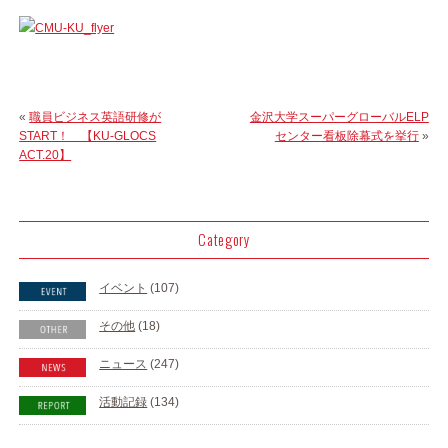
«
職員ビジネス英語研修が
金沢大学スーパーグローバルELP
START！ 【KU-GLOCS
センター看板除幕式を挙行
»
ACT.20】
Category
イベント
(107)
その他
(18)
ニュース
(247)
活動記録
(134)