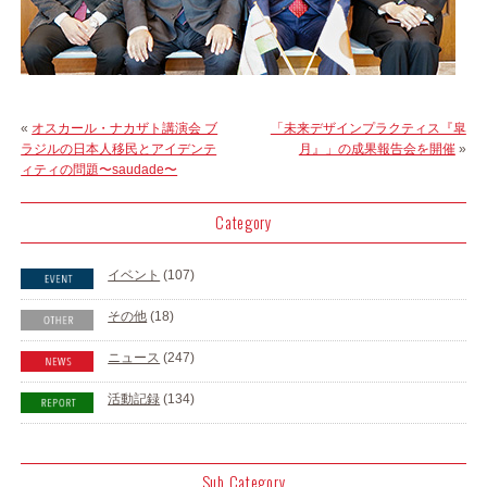
«
オスカール・ナカザト講演会 ブ
「未来デザインプラクティス『皐
ラジルの日本人移民とアイデンテ
月』」の成果報告会を開催
»
ィティの問題〜saudade〜
Category
イベント
(107)
その他
(18)
ニュース
(247)
活動記録
(134)
Sub Category