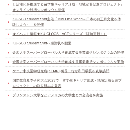
と活性化を推進する留学生キャリア形成・地域定着促進プロジェクト』
オンライン総括シンポジウム開催
KU-SGU Student Staff主催「Mini Little World～日本のお正月文化を体
験しよう～」を開催
★イベント情報★KU-GLOCS ACTシリーズ（随時更新！）
KU-SGU Student Staffへ感謝状を贈呈
金沢大学スーパーグローバル大学創成支援事業総括シンポジウムの開催
金沢大学スーパーグローバル大学創成支援事業総括シンポジウムを実施
ケニア中央医学研究所(KEMRI)所長一行が和田学長を表敬訪問
国際教育夏季研究大会2023で「留学生キャリア形成・地域定着促進プ
ロジェクト」の取り組みを発表
プリンストン大学などアメリカの大学生との交流会を実施