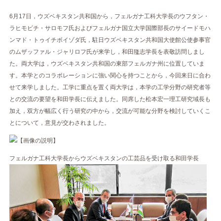
6月17日，ウズベキスタン共和国から，フェルガナ工科大学長のウフタン・
ラヒモビチ・サロモフ氏およびフェルガナ国立大学国際部長のサイードモハ
ンマド・トゥイチボイゾダ氏，駐日ウズベキスタン共和国大使館公使参事官
のムザッファル・ジャリロフ氏が来学し，和田隆志学長を表敬訪問しまし
た。両大学は，ウズベキスタン共和国の東部フェルガナ州に位置していま
す。本学とのコラボレーションに強い関心を持つことから，今回来日に合わ
せて来学しました。工学に重点を置く両大学は，本学の工学分野の研究者等
との交流の要望を和田学長に伝えました。同席した松本宏一理工研究域長も
加え，双方が幅広く行う研究の中から，交流が可能な分野を検討していくこ
とについて，意見が交わされました。
フェルガナ工科大学長からウズベキスタンの工芸品を受け取る和田学長