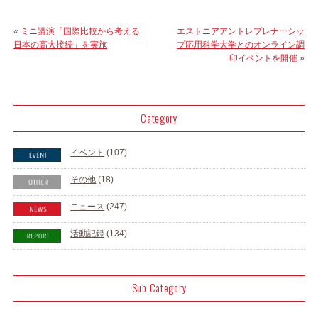
«
ミニ講演「国際比較から考える
エストニアアントレプレナーシッ
日本の高大接続」を実施
プ応用科学大学とのオンライン調
印イベントを開催
»
Category
イベント
(107)
その他
(18)
ニュース
(247)
活動記録
(134)
Sub Category