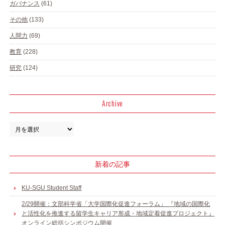
ガバナンス
(61)
その他
(133)
人間力
(69)
教育
(228)
研究
(124)
Archive
新着の記事
KU-SGU Student Staff
2/29開催：文部科学省「大学国際化促進フォーラム」 『地域の国際化
と活性化を推進する留学生キャリア形成・地域定着促進プロジェクト』
オンライン総括シンポジウム開催