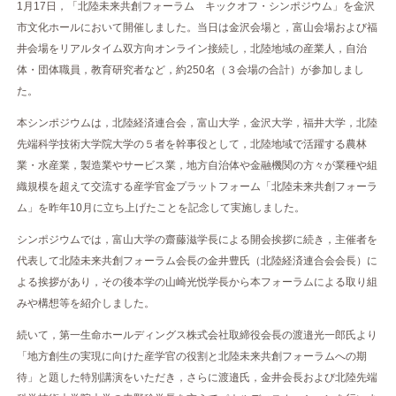
1月17日，「北陸未来共創フォーラム キックオフ・シンポジウム」を金沢
市文化ホールにおいて開催しました。当日は金沢会場と，富山会場および福
井会場をリアルタイム双方向オンライン接続し，北陸地域の産業人，自治
体・団体職員，教育研究者など，約250名（３会場の合計）が参加しまし
た。
本シンポジウムは，北陸経済連合会，富山大学，金沢大学，福井大学，北陸
先端科学技術大学院大学の５者を幹事役として，北陸地域で活躍する農林
業・水産業，製造業やサービス業，地方自治体や金融機関の方々が業種や組
織規模を超えて交流する産学官金プラットフォーム「北陸未来共創フォーラ
ム」を昨年10月に立ち上げたことを記念して実施しました。
シンポジウムでは，富山大学の齋藤滋学長による開会挨拶に続き，主催者を
代表して北陸未来共創フォーラム会長の金井豊氏（北陸経済連合会会長）に
よる挨拶があり，その後本学の山崎光悦学長から本フォーラムによる取り組
みや構想等を紹介しました。
続いて，第一生命ホールディングス株式会社取締役会長の渡邉光一郎氏より
「地方創生の実現に向けた産学官の役割と北陸未来共創フォーラムへの期
待」と題した特別講演をいただき，さらに渡邉氏，金井会長および北陸先端