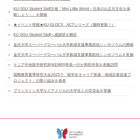
KU-SGU Student Staff主催「Mini Little World～日本のお正月文化を体
験しよう～」を開催
★イベント情報★KU-GLOCS ACTシリーズ（随時更新！）
KU-SGU Student Staffへ感謝状を贈呈
金沢大学スーパーグローバル大学創成支援事業総括シンポジウムの開催
金沢大学スーパーグローバル大学創成支援事業総括シンポジウムを実施
ケニア中央医学研究所(KEMRI)所長一行が和田学長を表敬訪問
国際教育夏季研究大会2023で「留学生キャリア形成・地域定着促進プ
ロジェクト」の取り組みを発表
プリンストン大学などアメリカの大学生との交流会を実施