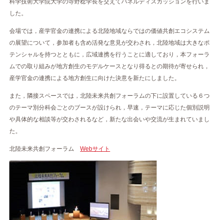
科学技術大学院大学の寺野稔学長を交えてパネルディスカッションを行いま
した。
会場では，産学官金の連携による北陸地域ならではの価値共創エコシステム
の展望について，参加者も含め活発な意見が交わされ，北陸地域は大きなポ
テンシャルを持つとともに，広域連携を行うことに適しており，本フォーラ
ムでの取り組みが地方創生のモデルケースとなり得るとの期待が寄せられ，
産学官金の連携による地方創生に向けた決意を新たにしました。
また，隣接スペースでは，北陸未来共創フォーラムの下に設置している６つ
のテーマ別分科会ごとのブースが設けられ，早速，テーマに応じた個別説明
や具体的な相談等が交わされるなど，新たな出会いや交流が生まれていまし
た。
北陸未来共創フォーラム
Webサイト