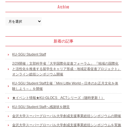
Archive
新着の記事
KU-SGU Student Staff
2/29開催：文部科学省「大学国際化促進フォーラム」 『地域の国際化
と活性化を推進する留学生キャリア形成・地域定着促進プロジェクト』
オンライン総括シンポジウム開催
KU-SGU Student Staff主催「Mini Little World～日本のお正月文化を体
験しよう～」を開催
★イベント情報★KU-GLOCS ACTシリーズ（随時更新！）
KU-SGU Student Staffへ感謝状を贈呈
金沢大学スーパーグローバル大学創成支援事業総括シンポジウムの開催
金沢大学スーパーグローバル大学創成支援事業総括シンポジウムを実施