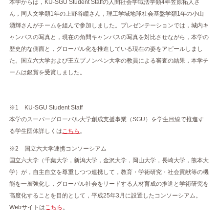
本学からは，KU-SGU Student Staffの人間社会学域法学類4年笠原拓人さ
ん，同人文学類1年の上野谷瞳さん，理工学域地球社会基盤学類1年の小山
湧輝さんがチームを組んで参加しました。プレゼンテーションでは，城内キ
ャンパスの写真と，現在の角間キャンパスの写真を対比させながら，本学の
歴史的な側面と，グローバル化を推進している現在の姿をアピールしまし
た。国立六大学および王立プノンペン大学の教員による審査の結果，本学チ
ームは銀賞を受賞しました。
※1 KU-SGU Student Staff
本学のスーパーグローバル大学創成支援事業（SGU）を学生目線で推進す
る学生団体詳しくは
こちら
。
※2 国立六大学連携コンソーシアム
国立六大学（千葉大学，新潟大学，金沢大学，岡山大学，長崎大学，熊本大
学）が，自主自立を尊重しつつ連携して，教育・学術研究・社会貢献等の機
能を一層強化し，グローバル社会をリードする人材育成の推進と学術研究を
高度化することを目的として，平成25年3月に設置したコンソーシアム。
Webサイトは
こちら
。