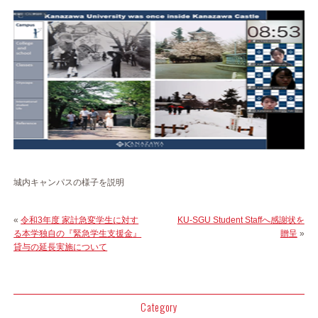
城内キャンパスの様子を説明
«
令和3年度 家計急変学生に対す
KU-SGU Student Staffへ感謝状を
る本学独自の『緊急学生支援金』
贈呈
»
貸与の延長実施について
Category