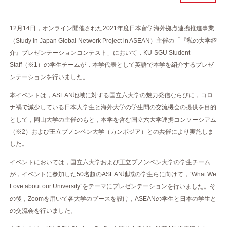
12月14日，オンライン開催された2021年度日本留学海外拠点連携推進事業
（Study in Japan Global Network Project in ASEAN）主催の「『私の大学紹
介』プレゼンテーションコンテスト」において，KU-SGU Student
Staff（※1）の学生チームが，本学代表として英語で本学を紹介するプレゼ
ンテーションを行いました。
本イベントは，ASEAN地域に対する国立六大学の魅力発信ならびに，コロ
ナ禍で減少している日本人学生と海外大学の学生間の交流機会の提供を目的
として，岡山大学の主催のもと，本学を含む国立六大学連携コンソーシアム
（※2）および王立プノンペン大学（カンボジア）との共催により実施しま
した。
イベントにおいては，国立六大学および王立プノンペン大学の学生チーム
が，イベントに参加した50名超のASEAN地域の学生らに向けて，“What We
Love about our University”をテーマにプレゼンテーションを行いました。そ
の後，Zoomを用いて各大学のブースを設け，ASEANの学生と日本の学生と
の交流会を行いました。