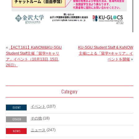
«
【ACT.161】KaNOW&KU-SGU
KU-SGU Student Staff & KaNOW
Student Staff主催「留学×キャリ
主催による「留学×キャリア」イ
ア」イベント（10月13日, 15日,
ベントを開催
»
26日）
Category
イベント
(107)
その他
(18)
ニュース
(247)