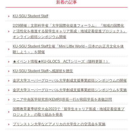
新着の記事
KU-SGU Student Staff
2/29開催：文部科学省「大学国際化促進フォーラム」 『地域の国際化
と活性化を推進する留学生キャリア形成・地域定着促進プロジェクト』
オンライン総括シンポジウム開催
KU-SGU Student Staff主催「Mini Little World～日本のお正月文化を体
験しよう～」を開催
★イベント情報★KU-GLOCS ACTシリーズ（随時更新！）
KU-SGU Student Staffへ感謝状を贈呈
金沢大学スーパーグローバル大学創成支援事業総括シンポジウムの開催
金沢大学スーパーグローバル大学創成支援事業総括シンポジウムを実施
ケニア中央医学研究所(KEMRI)所長一行が和田学長を表敬訪問
国際教育夏季研究大会2023で「留学生キャリア形成・地域定着促進プ
ロジェクト」の取り組みを発表
プリンストン大学などアメリカの大学生との交流会を実施