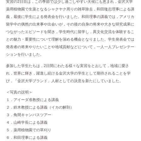
実習の2日目は，この季節では少し過ごしやすい天候にも恵まれ，金沢大学
薬用植物園で生薬となるシャクヤク周りの雑草除去，和田隆志理事による講
義，最後に学生による発表会を行いました。和田理事の講義では，アメリカ
留学中の偶然の出来事や出会いが，その後の自身の将来や大きな研究成果に
つながったエピソードを聞き，学生時代に留学し，異文化交流を体験するこ
との魅力・重要性について理解を深める機会となりました。学生発表会では
発表者の将来やりたいことや地域貢献などについて，一人一人プレゼンテー
ションを行いました。
参加した学生たちは，2日間にわたる様々な実習をとおして，地域に愛さ
れ，世界に輝き，躍進し続ける金沢大学の学生として期待されることを学
び，「金沢大学ブランド」人材としての決意を新たにしていました。
＜写真の説明＞
１．アイーダ准教授による講義
２．鈴木教授による講義（イカの解剖）
３．角間キャンパスツアー
４．山崎学長による講義
５．薬用植物園での草刈り
６．和田理事による講義