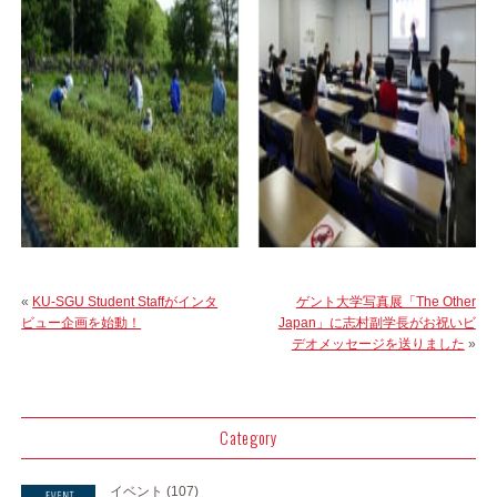
«
KU-SGU Student Staffがインタ
ゲント大学写真展「The Other
ビュー企画を始動！
Japan」に志村副学長がお祝いビ
デオメッセージを送りました
»
Category
イベント
(107)