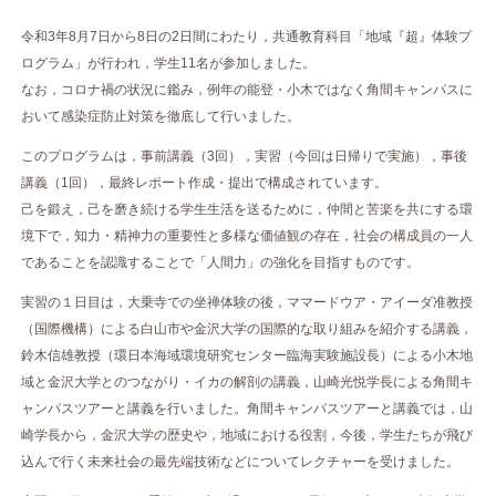
令和3年8月7日から8日の2日間にわたり，共通教育科目「地域『超』体験プ
ログラム」が行われ，学生11名が参加しました。
なお，コロナ禍の状況に鑑み，例年の能登・小木ではなく角間キャンパスに
おいて感染症防止対策を徹底して行いました。
このプログラムは，事前講義（3回），実習（今回は日帰りで実施），事後
講義（1回），最終レポート作成・提出で構成されています。
己を鍛え，己を磨き続ける学生生活を送るために，仲間と苦楽を共にする環
境下で，知力・精神力の重要性と多様な価値観の存在，社会の構成員の一人
であることを認識することで「人間力」の強化を目指すものです。
実習の１日目は，大乗寺での坐禅体験の後，ママードウア・アイーダ准教授
（国際機構）による白山市や金沢大学の国際的な取り組みを紹介する講義，
鈴木信雄教授（環日本海域環境研究センター臨海実験施設長）による小木地
域と金沢大学とのつながり・イカの解剖の講義，山崎光悦学長による角間キ
ャンパスツアーと講義を行いました。角間キャンパスツアーと講義では，山
崎学長から，金沢大学の歴史や，地域における役割，今後，学生たちが飛び
込んで行く未来社会の最先端技術などについてレクチャーを受けました。