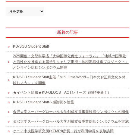
新着の記事
KU-SGU Student Staff
2/29開催：文部科学省「大学国際化促進フォーラム」 『地域の国際化
と活性化を推進する留学生キャリア形成・地域定着促進プロジェクト』
オンライン総括シンポジウム開催
KU-SGU Student Staff主催「Mini Little World～日本のお正月文化を体
験しよう～」を開催
★イベント情報★KU-GLOCS ACTシリーズ（随時更新！）
KU-SGU Student Staffへ感謝状を贈呈
金沢大学スーパーグローバル大学創成支援事業総括シンポジウムの開催
金沢大学スーパーグローバル大学創成支援事業総括シンポジウムを実施
ケニア中央医学研究所(KEMRI)所長一行が和田学長を表敬訪問