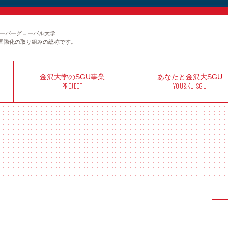
のスーパーグローバル大学
国際化の取り組みの総称です。
金沢大学の
SGU事業
あなたと
金沢大SGU
PROJECT
YOU&KU-SGU