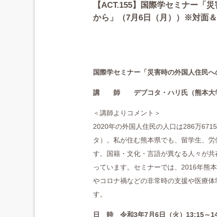
【ACT.155】国際学セミナー
から」（7月6日（月））※対面
国際学セミナー「災害時の外国人住民へ
講 師
デブコタ・ハリ氏（熊本大
＜講師よりコメント＞
2020年の外国人住民の人口は286万67
タ）。私が住む熊本県でも、留学生、労
す。国籍・文化・言語が異なる人々が共
っています。セミナーでは、2016年
やコロナ禍などの非常時の支援や医療体
す。
日 時 令和3
年7月6日（火）13:15～14