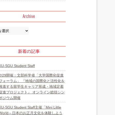
Archive
新着の記事
KU-SGU Student Staff
2/29開催：文部科学省「大学国際化促進
フォーラム」 『地域の国際化と活性化を
推進する留学生キャリア形成・地域定着
促進プロジェクト』 オンライン総括シン
ポジウム開催
KU-SGU Student Staff主催「Mini Little
World～日本のお正月文化を体験しよう