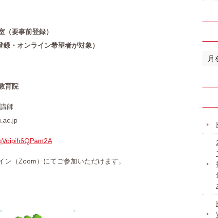
室（要事前登録）
前登録・オンライン希望者が対象）
教育院
講師
.ac.jp
VbqVoipih6QPam2A
イン（Zoom）にてご参加いただけます。