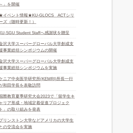
～」を開催
★イベント情報★KU-GLOCS ACTシリ
ーズ（随時更新！）
KU-SGU Student Staffへ感謝状を贈呈
金沢大学スーパーグローバル大学創成支
援事業総括シンポジウムの開催
金沢大学スーパーグローバル大学創成支
援事業総括シンポジウムを実施
ケニア中央医学研究所(KEMRI)所長一行
が和田学長を表敬訪問
国際教育夏季研究大会2023で「留学生キ
ャリア形成・地域定着促進プロジェク
ト」の取り組みを発表
プリンストン大学などアメリカの大学生
との交流会を実施