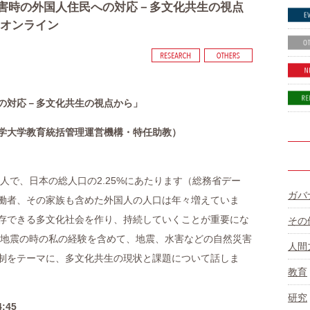
「災害時の外国人住民への対応－多文化共生の視点
＆オンライン
の対応－多文化共生の視点から」
学大学教育統括管理運営機構・特任助教）
15人で、日本の総人口の2.25%にあたります（総務省デー
ガバ
働者、その家族も含めた外国人の人口は年々増えていま
存できる多文化社会を作り、持続していくことが重要にな
その
熊本地震の時の私の経験を含めて、地震、水害などの自然災害
人間
制をテーマに、多文化共生の現状と課題について話しま
教育
研究
:45