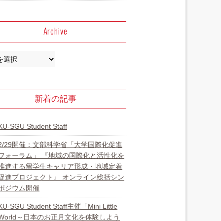
Archive
新着の記事
KU-SGU Student Staff
2/29開催：文部科学省「大学国際化促進
フォーラム」 『地域の国際化と活性化を
推進する留学生キャリア形成・地域定着
促進プロジェクト』 オンライン総括シン
ポジウム開催
KU-SGU Student Staff主催「Mini Little
World～日本のお正月文化を体験しよう