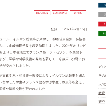
登録日：2021年2月15日
ジュール・イルマン総領事が来学し，神谷佳男金沢日仏協会
もに，山崎光悦学長を表敬訪問しました。2024年オリンピ
0月より日本各地にてフランス祭「ラ・セゾン」を展開予
すが，医学や科学技術の発達も著しく，今後広い分野にお
見が交わされました。
ガバ
その
語文化学系・粕谷雄一教授により，イルマン総領事を囲ん
へ留学した学生やフランス語を学ぶ学生，教員等を交え，
人間
応答や情報交換が行われました。
教育
研究