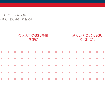
のスーパーグローバル大学
国際化の取り組みの総称です。
金沢大学の
SGU事業
あなたと
金沢大SGU
PROJECT
YOU&KU-SGU