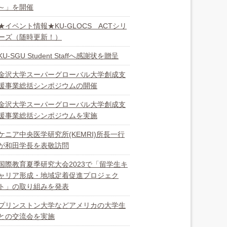
～」を開催
★イベント情報★KU-GLOCS ACTシリ
ーズ（随時更新！）
KU-SGU Student Staffへ感謝状を贈呈
金沢大学スーパーグローバル大学創成支
援事業総括シンポジウムの開催
金沢大学スーパーグローバル大学創成支
援事業総括シンポジウムを実施
ケニア中央医学研究所(KEMRI)所長一行
が和田学長を表敬訪問
国際教育夏季研究大会2023で「留学生キ
ャリア形成・地域定着促進プロジェク
ト」の取り組みを発表
プリンストン大学などアメリカの大学生
との交流会を実施