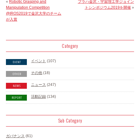
«
Robotic Grasping and
プラハ金沢・宇宙理工学ジョイン
Manipulation Competition
トシンポジウム2019を開催
»
@IROS2019で金沢大学のチーム
が入賞
Category
イベント
(107)
その他
(18)
ニュース
(247)
活動記録
(134)
Sub Category
ガバナンス
(61)