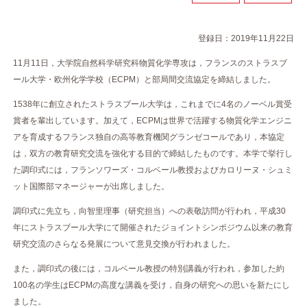
登録日：2019年11月22日
11月11日，大学院自然科学研究科物質化学専攻は，フランスのストラスブ
ール大学・欧州化学学校（ECPM）と部局間交流協定を締結しました。
1538年に創立されたストラスブール大学は，これまでに4名のノーベル賞受
賞者を輩出しています。加えて，ECPMは世界で活躍する物質化学エンジニ
アを育成するフランス独自の高等教育機関グランゼコールであり，本協定
は，双方の教育研究交流を強化する目的で締結したものです。本学で挙行し
た調印式には，フランソワーズ・コルベール教授およびカロリーヌ・シュミ
ット国際部マネージャーが出席しました。
調印式に先立ち，向智里理事（研究担当）への表敬訪問が行われ，平成30
年にストラスブール大学にて開催されたジョイントシンポジウム以来の教育
研究交流のさらなる発展について意見交換が行われました。
また，調印式の後には，コルベール教授の特別講義が行われ，参加した約
100名の学生はECPMの高度な講義を受け，自身の研究への思いを新たにし
ました。