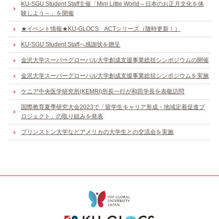
KU-SGU Student Staff主催「Mini Little World～日本のお正月文化を体
験しよう～」を開催
★イベント情報★KU-GLOCS ACTシリーズ（随時更新！）
KU-SGU Student Staffへ感謝状を贈呈
金沢大学スーパーグローバル大学創成支援事業総括シンポジウムの開催
金沢大学スーパーグローバル大学創成支援事業総括シンポジウムを実施
ケニア中央医学研究所(KEMRI)所長一行が和田学長を表敬訪問
国際教育夏季研究大会2023で「留学生キャリア形成・地域定着促進プ
ロジェクト」の取り組みを発表
プリンストン大学などアメリカの大学生との交流会を実施