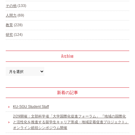
その他
(133)
人間力
(69)
教育
(228)
研究
(124)
Archive
新着の記事
KU-SGU Student Staff
2/29開催：文部科学省「大学国際化促進フォーラム」 『地域の国際化
と活性化を推進する留学生キャリア形成・地域定着促進プロジェクト』
オンライン総括シンポジウム開催