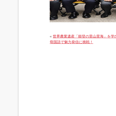
«
世界農業遺産「能登の里山里海」を学
母国語で魅力発信に挑戦！