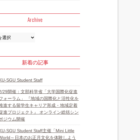
Archive
新着の記事
KU-SGU Student Staff
2/29開催：文部科学省「大学国際化促進
フォーラム」 『地域の国際化と活性化を
推進する留学生キャリア形成・地域定着
促進プロジェクト』 オンライン総括シン
ポジウム開催
KU-SGU Student Staff主催「Mini Little
World～日本のお正月文化を体験しよう