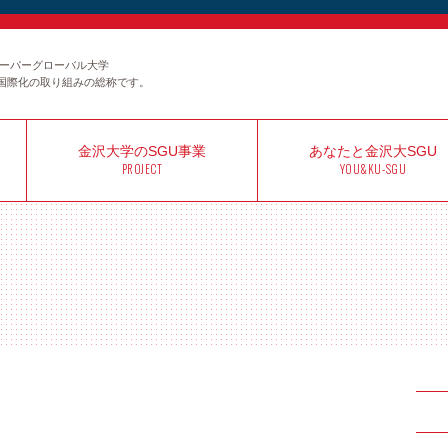
のスーパーグローバル大学
国際化の取り組みの総称です。
金沢大学の
SGU事業
あなたと
金沢大SGU
PROJECT
YOU&KU-SGU