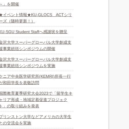
～」を開催
★イベント情報★KU-GLOCS ACTシリ
ーズ（随時更新！）
KU-SGU Student Staffへ感謝状を贈呈
金沢大学スーパーグローバル大学創成支
援事業総括シンポジウムの開催
金沢大学スーパーグローバル大学創成支
援事業総括シンポジウムを実施
ケニア中央医学研究所(KEMRI)所長一行
が和田学長を表敬訪問
国際教育夏季研究大会2023で「留学生キ
ャリア形成・地域定着促進プロジェク
ト」の取り組みを発表
プリンストン大学などアメリカの大学生
との交流会を実施