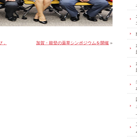
び，
加賀・能登の薬草シンポジウムを開催
»