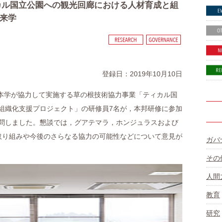
ィカル国立公園への観光回廊における人材育成と組
来学
登録日：2019年10月10日
陸と本学が協力して実施する草の根技術協力事業「ティカル国
組織化支援プロジェクト」の研修員7名が，本邦研修に参加
問しました。懇談では，グアテマラ，ホンジュラスおよび
取り組みや今後のさらなる協力の可能性などについて意見が
ガバ
その
人間
教育
研究