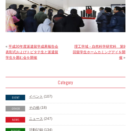
«
平成30年度派遣留学成果報告会
理工学域・自然科学研究科 第9
表彰式およびトビタテ生と派遣留
回留学生ホームカミングデイを開
学生を囲む会を開催
催
»
Category
イベント
(107)
その他
(18)
ニュース
(247)
活動記録
(134)