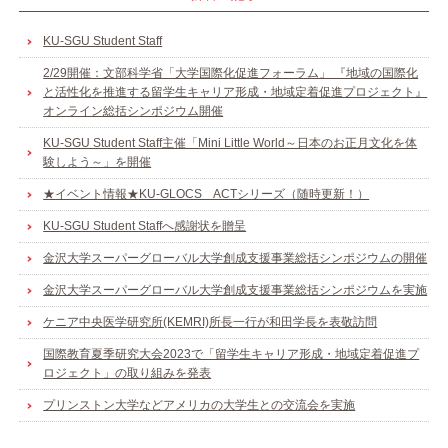
KU-SGU Student Staff
2/29開催：文部科学省「大学国際化促進フォーラム」 『地域の国際化
と活性化を推進する留学生キャリア形成・地域定着促進プロジェクト』
オンライン総括シンポジウム開催
KU-SGU Student Staff主催「Mini Little World～日本のお正月文化を体
験しよう～」を開催
★イベント情報★KU-GLOCS ACTシリーズ（随時更新！）
KU-SGU Student Staffへ感謝状を贈呈
金沢大学スーパーグローバル大学創成支援事業総括シンポジウムの開催
金沢大学スーパーグローバル大学創成支援事業総括シンポジウムを実施
ケニア中央医学研究所(KEMRI)所長一行が和田学長を表敬訪問
国際教育夏季研究大会2023で「留学生キャリア形成・地域定着促進プ
ロジェクト」の取り組みを発表
プリンストン大学などアメリカの大学生との交流会を実施