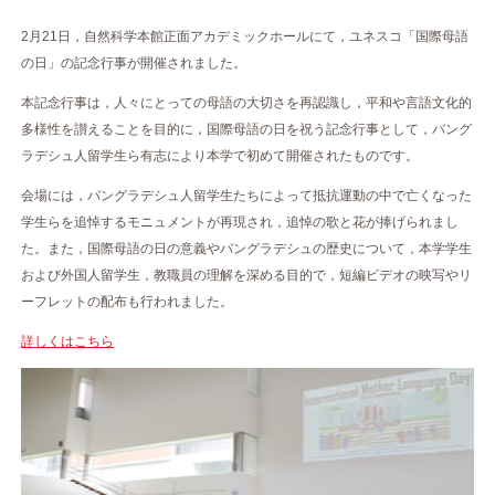
2月21日，自然科学本館正面アカデミックホールにて，ユネスコ「国際母語
の日」の記念行事が開催されました。
本記念行事は，人々にとっての母語の大切さを再認識し，平和や言語文化的
多様性を讃えることを目的に，国際母語の日を祝う記念行事として，バング
ラデシュ人留学生ら有志により本学で初めて開催されたものです。
会場には，バングラデシュ人留学生たちによって抵抗運動の中で亡くなった
学生らを追悼するモニュメントが再現され，追悼の歌と花が捧げられまし
た。また，国際母語の日の意義やバングラデシュの歴史について，本学学生
および外国人留学生，教職員の理解を深める目的で，短編ビデオの映写やリ
ーフレットの配布も行われました。
詳しくはこちら