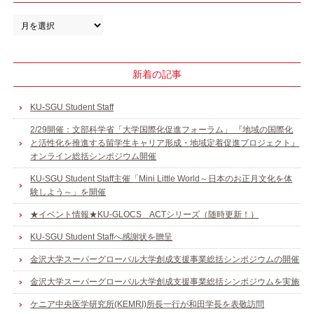
新着の記事
KU-SGU Student Staff
2/29開催：文部科学省「大学国際化促進フォーラム」 『地域の国際化
と活性化を推進する留学生キャリア形成・地域定着促進プロジェクト』
オンライン総括シンポジウム開催
KU-SGU Student Staff主催「Mini Little World～日本のお正月文化を体
験しよう～」を開催
★イベント情報★KU-GLOCS ACTシリーズ（随時更新！）
KU-SGU Student Staffへ感謝状を贈呈
金沢大学スーパーグローバル大学創成支援事業総括シンポジウムの開催
金沢大学スーパーグローバル大学創成支援事業総括シンポジウムを実施
ケニア中央医学研究所(KEMRI)所長一行が和田学長を表敬訪問