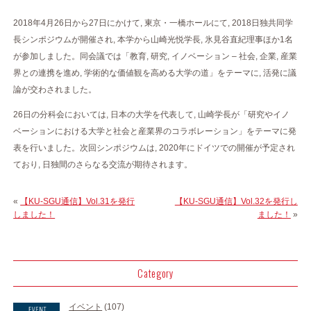
2018年4月26日から27日にかけて, 東京・一橋ホールにて, 2018日独共同学
長シンポジウムが開催され, 本学から山崎光悦学長, 氷見谷直紀理事ほか1名
が参加しました。同会議では「教育, 研究, イノベーション – 社会, 企業, 産業
界との連携を進め, 学術的な価値観を高める大学の道」をテーマに, 活発に議
論が交わされました。
26日の分科会においては, 日本の大学を代表して, 山崎学長が「研究やイノ
ベーションにおける大学と社会と産業界のコラボレーション」をテーマに発
表を行いました。次回シンポジウムは, 2020年にドイツでの開催が予定され
ており, 日独間のさらなる交流が期待されます。
«
【KU-SGU通信】Vol.31を発行
【KU-SGU通信】Vol.32を発行し
しました！
ました！
»
Category
イベント
(107)