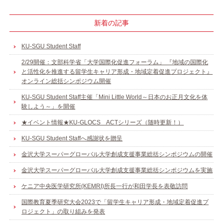
新着の記事
KU-SGU Student Staff
2/29開催：文部科学省「大学国際化促進フォーラム」 『地域の国際化
と活性化を推進する留学生キャリア形成・地域定着促進プロジェクト』
オンライン総括シンポジウム開催
KU-SGU Student Staff主催「Mini Little World～日本のお正月文化を体
験しよう～」を開催
★イベント情報★KU-GLOCS ACTシリーズ（随時更新！）
KU-SGU Student Staffへ感謝状を贈呈
金沢大学スーパーグローバル大学創成支援事業総括シンポジウムの開催
金沢大学スーパーグローバル大学創成支援事業総括シンポジウムを実施
ケニア中央医学研究所(KEMRI)所長一行が和田学長を表敬訪問
国際教育夏季研究大会2023で「留学生キャリア形成・地域定着促進プ
ロジェクト」の取り組みを発表