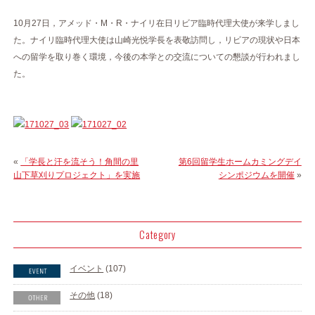
10月27日，アメッド・M・R・ナイリ在日リビア臨時代理大使が来学しまし
た。ナイリ臨時代理大使は山崎光悦学長を表敬訪問し，リビアの現状や日本
への留学を取り巻く環境，今後の本学との交流についての懇談が行われまし
た。
«
「学長と汗を流そう！角間の里
第6回留学生ホームカミングデイ
山下草刈りプロジェクト」を実施
シンポジウムを開催
»
Category
イベント
(107)
その他
(18)