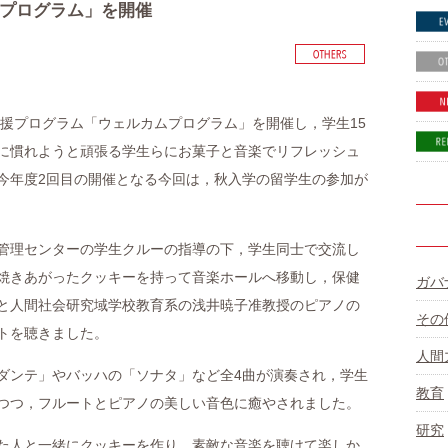
プログラム」を開催
支援プログラム「ウェルカムプログラム」を開催し，学生15
に慣れようと頑張る学生らにお菓子と音楽でリフレッシュ
今年度2回目の開催となる今回は，秋入学の留学生の参加が
管理センターの学生クルーの指導の下，学生同士で交流し
焼きあがったクッキーを持って音楽ホールへ移動し，保健
ガバ
と人間社会研究域学校教育系の浅井暁子准教授のピアノの
その
トを聴きました。
人間
ダンテ」やバッハの「ソナタ」など全4曲が演奏され，学生
教育
つつ，フルートとピアノの美しい音色に癒やされました。
研究
た人と一緒にクッキーを作り，素敵な音楽を聴けて楽しか