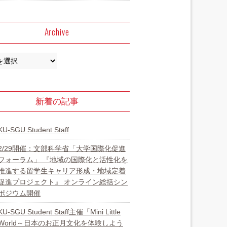
Archive
新着の記事
KU-SGU Student Staff
2/29開催：文部科学省「大学国際化促進
フォーラム」 『地域の国際化と活性化を
推進する留学生キャリア形成・地域定着
促進プロジェクト』 オンライン総括シン
ポジウム開催
KU-SGU Student Staff主催「Mini Little
World～日本のお正月文化を体験しよう