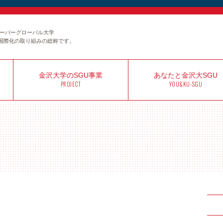
のスーパーグローバル大学
国際化の取り組みの総称です。
金沢大学の
SGU事業
あなたと
金沢大SGU
PROJECT
YOU&KU-SGU