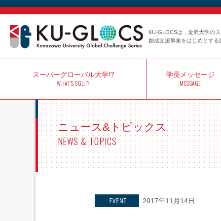
KU-GLOCSは，金沢大学
創成支援事業をはじめとする
スーパー
グローバル大学!?
学長
メッセージ
WHAT'S SGU!?
MESSAGE
ニュース&トピックス
NEWS & TOPICS
2017年11月14日