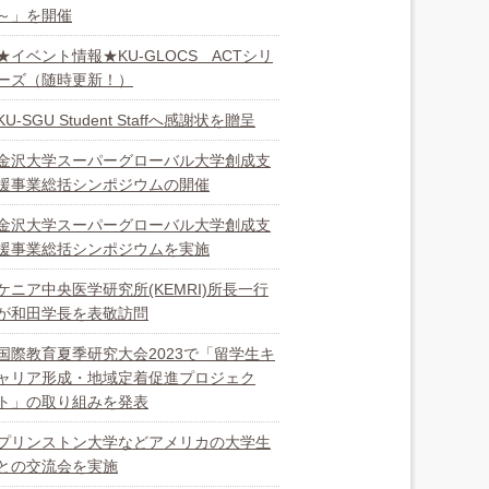
～」を開催
★イベント情報★KU-GLOCS ACTシリ
ーズ（随時更新！）
KU-SGU Student Staffへ感謝状を贈呈
金沢大学スーパーグローバル大学創成支
援事業総括シンポジウムの開催
金沢大学スーパーグローバル大学創成支
援事業総括シンポジウムを実施
ケニア中央医学研究所(KEMRI)所長一行
が和田学長を表敬訪問
国際教育夏季研究大会2023で「留学生キ
ャリア形成・地域定着促進プロジェク
ト」の取り組みを発表
プリンストン大学などアメリカの大学生
との交流会を実施