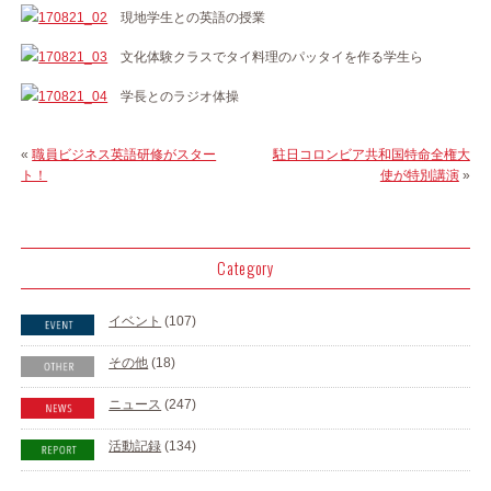
現地学生との英語の授業
文化体験クラスでタイ料理のパッタイを作る学生ら
学長とのラジオ体操
«
職員ビジネス英語研修がスター
駐日コロンビア共和国特命全権大
ト！
使が特別講演
»
Category
イベント
(107)
その他
(18)
ニュース
(247)
活動記録
(134)