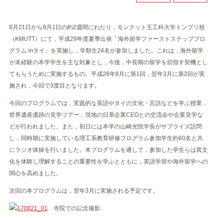
8月21日から9月1日の約2週間にわたり，モンクット王工科大学トンブリ校
（KMUTT）にて，平成29年度夏季出発「海外留学ファーストステッププロ
グラム inタイ」を実施し，学類生24名が参加しました。これは，海外留学
が未経験の本学学生を主な対象とし，今後，中長期の留学を目指す契機とし
てもらうために実施するもの。平成28年8月に第1回，翌年3月に第2回が実
施され，今回で3度目となります。
今回のプログラムでは，実践的な英語やタイの文化・言語などを学ぶ授業，
世界遺産遺跡の見学ツアー，現地の日系企業CEOとの交流会や企業見学な
どが行われました。また，初日には本学の山崎光悦学長がサプライズ訪問
し，同時期に実施している理工系教育研修プログラム参加学生約60名と共
にラジオ体操を行いました。本プログラムを通して，参加した学生らは異文
化を体験し理解することの重要性を学ぶとともに，英語学習や海外留学への
関心を高めました。
次回の本プログラムは，翌年3月に実施される予定です。
寺院での記念撮影