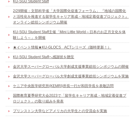
KU-SGU Student Staff
2/29開催：文部科学省「大学国際化促進フォーラム」 『地域の国際化
と活性化を推進する留学生キャリア形成・地域定着促進プロジェクト』
オンライン総括シンポジウム開催
KU-SGU Student Staff主催「Mini Little World～日本のお正月文化を体
験しよう～」を開催
★イベント情報★KU-GLOCS ACTシリーズ（随時更新！）
KU-SGU Student Staffへ感謝状を贈呈
金沢大学スーパーグローバル大学創成支援事業総括シンポジウムの開催
金沢大学スーパーグローバル大学創成支援事業総括シンポジウムを実施
ケニア中央医学研究所(KEMRI)所長一行が和田学長を表敬訪問
国際教育夏季研究大会2023で「留学生キャリア形成・地域定着促進プ
ロジェクト」の取り組みを発表
プリンストン大学などアメリカの大学生との交流会を実施