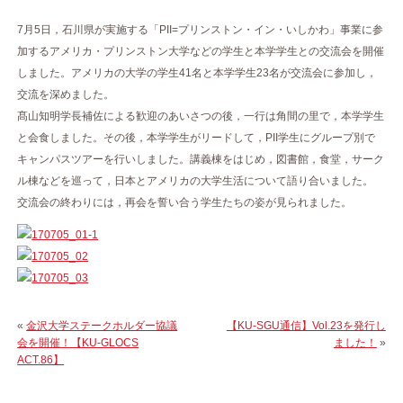
7月5日，石川県が実施する「PII=プリンストン・イン・いしかわ」事業に参
加するアメリカ・プリンストン大学などの学生と本学学生との交流会を開催
しました。アメリカの大学の学生41名と本学学生23名が交流会に参加し，
交流を深めました。
髙山知明学長補佐による歓迎のあいさつの後，一行は角間の里で，本学学生
と会食しました。その後，本学学生がリードして，PII学生にグループ別で
キャンパスツアーを行いしました。講義棟をはじめ，図書館，食堂，サーク
ル棟などを巡って，日本とアメリカの大学生活について語り合いました。
交流会の終わりには，再会を誓い合う学生たちの姿が見られました。
«
金沢大学ステークホルダー協議
【KU-SGU通信】Vol.23を発行し
会を開催！【KU-GLOCS
ました！
»
ACT.86】