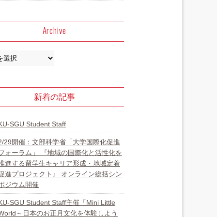
Archive
新着の記事
KU-SGU Student Staff
2/29開催：文部科学省「大学国際化促進
フォーラム」 『地域の国際化と活性化を
推進する留学生キャリア形成・地域定着
促進プロジェクト』 オンライン総括シン
ポジウム開催
KU-SGU Student Staff主催「Mini Little
World～日本のお正月文化を体験しよう