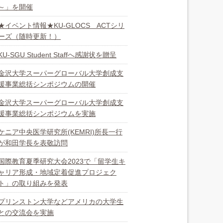
～」を開催
★イベント情報★KU-GLOCS ACTシリ
ーズ（随時更新！）
KU-SGU Student Staffへ感謝状を贈呈
金沢大学スーパーグローバル大学創成支
援事業総括シンポジウムの開催
金沢大学スーパーグローバル大学創成支
援事業総括シンポジウムを実施
ケニア中央医学研究所(KEMRI)所長一行
が和田学長を表敬訪問
国際教育夏季研究大会2023で「留学生キ
ャリア形成・地域定着促進プロジェク
ト」の取り組みを発表
プリンストン大学などアメリカの大学生
との交流会を実施