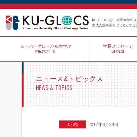
KU-GLOCSは，金沢大学
創成支援事業をはじめとする
スーパー
グローバル大学!?
学長
メッセージ
WHAT'S SGU!?
MESSAGE
ニュース&トピックス
NEWS & TOPICS
2017年6月23日