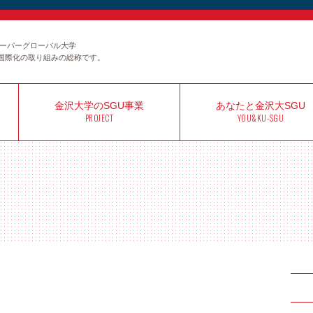
のスーパーグローバル大学
国際化の取り組みの総称です。
金沢大学の
SGU事業
あなたと
金沢大SGU
PROJECT
YOU&KU-SGU