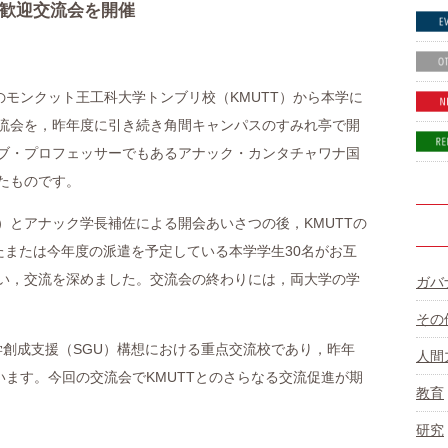
歓迎交流会を開催
のモンクット王工科大学トンブリ校（KMUTT）から本学に
流会を，昨年度に引き続き角間キャンパスのすみれ亭で開
ブ・プロフェッサーでもあるアナック・カンタチャワナ国
たものです。
）とアナック学長補佐による開会あいさつの後，KMUTTの
れたまたは今年度の派遣を予定している本学学生30名がお互
い，交流を深めました。交流会の終わりには，両大学の学
ガバ
その
学創成支援（SGU）構想における重点交流校であり，昨年
人間
います。今回の交流会でKMUTTとのさらなる交流促進が期
教育
研究