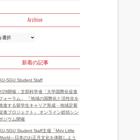
Archive
新着の記事
KU-SGU Student Staff
2/29開催：文部科学省「大学国際化促進
フォーラム」 『地域の国際化と活性化を
推進する留学生キャリア形成・地域定着
促進プロジェクト』 オンライン総括シン
ポジウム開催
KU-SGU Student Staff主催「Mini Little
World～日本のお正月文化を体験しよう