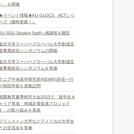
～」を開催
★イベント情報★KU-GLOCS ACTシリ
ーズ（随時更新！）
KU-SGU Student Staffへ感謝状を贈呈
金沢大学スーパーグローバル大学創成支
援事業総括シンポジウムの開催
金沢大学スーパーグローバル大学創成支
援事業総括シンポジウムを実施
ケニア中央医学研究所(KEMRI)所長一行
が和田学長を表敬訪問
国際教育夏季研究大会2023で「留学生キ
ャリア形成・地域定着促進プロジェク
ト」の取り組みを発表
プリンストン大学などアメリカの大学生
との交流会を実施