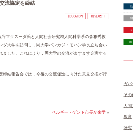
交流協定を締結
の塩谷マクスーダ氏と人間社会研究域人間科学系の森雅秀教
ンダ大学を訪問し，同大学パンカジ・モハン学長立ち会い
れました。これにより，両大学の交流がますます充実する
定締結報告会では，今後の交流促進に向けた意見交換が行
ガバ
その
人間
ベルギー・ゲント市長が来学
»
教育
研究