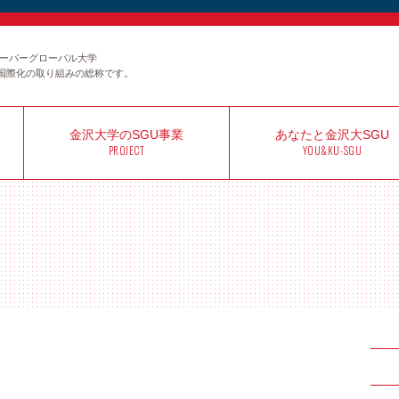
のスーパーグローバル大学
国際化の取り組みの総称です。
金沢大学の
SGU事業
あなたと
金沢大SGU
PROJECT
YOU&KU-SGU