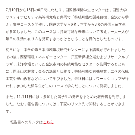
7月10日から15日の6日間にわたり，国際機構留学生センターは，国連大学
サステイナビリティ高等研究所と共同で「持続可能な開発目標，金沢から学
ぶ」集中コースを開催し，国連大学から6名，本学から3名の外国人留学生
が参加しました。このコースは，持続可能な未来について考え，一人一人が
毎日の生活の在り方を見直すきっかけとなることを目的としたものです。
初日には，本学の環日本海域環境研究センターによる講義が行われました。
その後，西部環境エネルギーセンター，戸室新保埋立場およびリサイクルプ
ラザ，末浄水場といった金沢市内の持続可能なセクターを訪問するととも
に，医王山の林業，金石の漁業と伝統食，持続可能な有機農業，二俣の伝統
工芸や里山教育などについて学びました。最終日には，ワークショップが行
われ，参加した留学生がこのコースで学んだことについて発表しました。
また，11月11日には，参加した留学生の発表をまとめた報告書を刊行しま
した。なお，報告書については，下記のリンク先で閲覧することができま
す。
・ 報告書へのリンクは
こちら