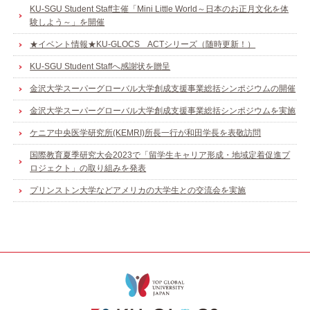
KU-SGU Student Staff主催「Mini Little World～日本のお正月文化を体
験しよう～」を開催
★イベント情報★KU-GLOCS ACTシリーズ（随時更新！）
KU-SGU Student Staffへ感謝状を贈呈
金沢大学スーパーグローバル大学創成支援事業総括シンポジウムの開催
金沢大学スーパーグローバル大学創成支援事業総括シンポジウムを実施
ケニア中央医学研究所(KEMRI)所長一行が和田学長を表敬訪問
国際教育夏季研究大会2023で「留学生キャリア形成・地域定着促進プ
ロジェクト」の取り組みを発表
プリンストン大学などアメリカの大学生との交流会を実施