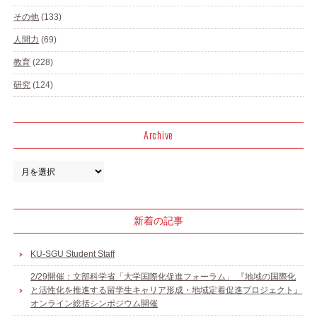
その他
(133)
人間力
(69)
教育
(228)
研究
(124)
Archive
新着の記事
KU-SGU Student Staff
2/29開催：文部科学省「大学国際化促進フォーラム」 『地域の国際化
と活性化を推進する留学生キャリア形成・地域定着促進プロジェクト』
オンライン総括シンポジウム開催