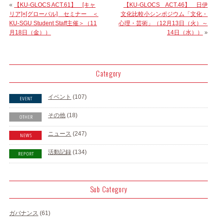
«
【KU-GLOCS ACT.61】 [キャ
【KU-GLOCS ACT.46】 日伊
リア]×[グローバル] セミナー ＜
文化比較小シンポジウム「文化・
KU-SGU Student Staff主催＞（11
心理・芸術」（12月13日（火）～
月18日（金））
14日（水））
»
Category
イベント
(107)
その他
(18)
ニュース
(247)
活動記録
(134)
Sub Category
ガバナンス
(61)