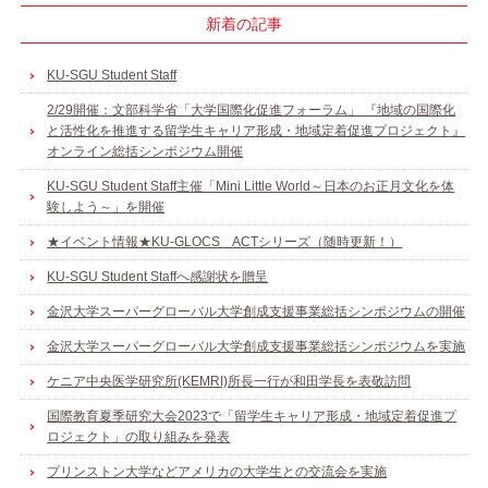
新着の記事
KU-SGU Student Staff
2/29開催：文部科学省「大学国際化促進フォーラム」 『地域の国際化
と活性化を推進する留学生キャリア形成・地域定着促進プロジェクト』
オンライン総括シンポジウム開催
KU-SGU Student Staff主催「Mini Little World～日本のお正月文化を体
験しよう～」を開催
★イベント情報★KU-GLOCS ACTシリーズ（随時更新！）
KU-SGU Student Staffへ感謝状を贈呈
金沢大学スーパーグローバル大学創成支援事業総括シンポジウムの開催
金沢大学スーパーグローバル大学創成支援事業総括シンポジウムを実施
ケニア中央医学研究所(KEMRI)所長一行が和田学長を表敬訪問
国際教育夏季研究大会2023で「留学生キャリア形成・地域定着促進プ
ロジェクト」の取り組みを発表
プリンストン大学などアメリカの大学生との交流会を実施