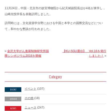
11月24日，中国・北京市の故宮博物院から紀天斌副院長ほか4名が来学し，
山崎光悦学長を表敬訪問しました。
訪問時には，文化資源学分野における中国と本学との国際交流などについ
て，和やかな懇談が行われました。
«
金沢大学がん進展制御研究所国
【KU-SGU通信】 Vol.16を発行
際シンポジウム2016を開催
しました！
»
Category
イベント
(107)
その他
(18)
ニュース
(247)