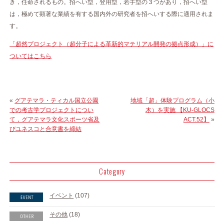
き，任命されるもの。招へい型，登用型，若手型の３つがあり，招へい型
は，極めて顕著な業績を有する国内外の研究者を招へいする際に適用されま
す。
「超然プロジェクト（超分子による革新的マテリアル開発の拠点形成）」に
ついてはこちら
«
グアテマラ・ティカル国立公園
地域「超」体験プログラム（小
での考古学プロジェクトについ
木）を実施 【KU-GLOCS
て，グアテマラ文化スポーツ省及
ACT.52】
»
びユネスコと合意書を締結
Category
イベント
(107)
その他
(18)