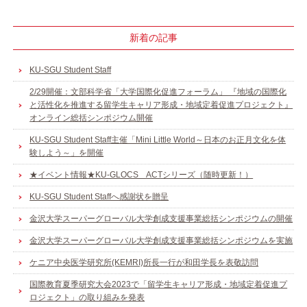
新着の記事
KU-SGU Student Staff
2/29開催：文部科学省「大学国際化促進フォーラム」 『地域の国際化
と活性化を推進する留学生キャリア形成・地域定着促進プロジェクト』
オンライン総括シンポジウム開催
KU-SGU Student Staff主催「Mini Little World～日本のお正月文化を体
験しよう～」を開催
★イベント情報★KU-GLOCS ACTシリーズ（随時更新！）
KU-SGU Student Staffへ感謝状を贈呈
金沢大学スーパーグローバル大学創成支援事業総括シンポジウムの開催
金沢大学スーパーグローバル大学創成支援事業総括シンポジウムを実施
ケニア中央医学研究所(KEMRI)所長一行が和田学長を表敬訪問
国際教育夏季研究大会2023で「留学生キャリア形成・地域定着促進プ
ロジェクト」の取り組みを発表