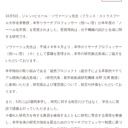
10月5日，ジャン=ピエール・ソヴァージュ先生（フランス・ストラスブー
ル大学名誉教授，本学リサーチプロフェッサー（招へい型）が本年度の「ノ
ーベル化学賞」を受賞されました。受賞理由は，分子機械の設計と合成に関
する研究です。
ソヴァージュ先生は，平成２８年４月より，本学のリサーチプロフェッサー
（招へい型）（※）として委嘱を受理され，本学の研究拠点形成にご協力を
いただいております。
本学独自の取り組みである「超然プロジェクト（超分子による革新的マテリ
アル開発の拠点形成）」（研究代表：新学術創成研究機構 水野 元博 教授）
に参画いただき，研究面および運営面について，助言や評価をいただいてお
ります。
また，5月には2週間来学し，研究に対する助言だけではなく，学生らに英
語で講義も行っていただきました。
※優れた研究力を有する教員を確保するとともに研究に専念する環境を整備
し，本学全体の研究力強化を図るためのリサーチプロフェッサー制度に基づ