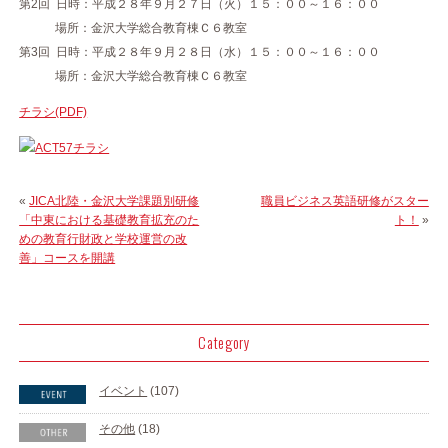
第2回 日時：平成２８年９月２７日（火）１５：００～１６：００
場所：金沢大学総合教育棟Ｃ６教室
第3回 日時：平成２８年９月２８日（水）１５：００～１６：００
場所：金沢大学総合教育棟Ｃ６教室
チラシ(PDF)
«
JICA北陸・金沢大学課題別研修
職員ビジネス英語研修がスター
「中東における基礎教育拡充のた
ト！
»
めの教育行財政と学校運営の改
善」コースを開講
Category
イベント
(107)
その他
(18)