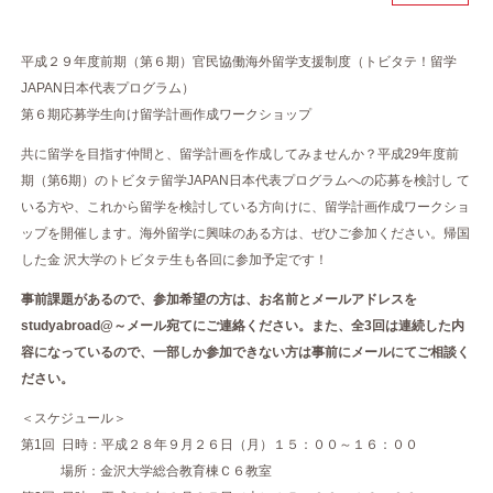
平成２９年度前期（第６期）官民協働海外留学支援制度（トビタテ！留学
JAPAN日本代表プログラム）
第６期応募学生向け留学計画作成ワークショップ
共に留学を目指す仲間と、留学計画を作成してみませんか？平成29年度前
期（第6期）のトビタテ留学JAPAN日本代表プログラムへの応募を検討し て
いる方や、これから留学を検討している方向けに、留学計画作成ワークショ
ップを開催します。海外留学に興味のある方は、ぜひご参加ください。帰国
した金 沢大学のトビタテ生も各回に参加予定です！
事前課題があるので、参加希望の方は、お名前とメールアドレスを
studyabroad@～メール宛てにご連絡ください。また、全3回は連続した内
容になっているので、一部しか参加できない方は事前にメールにてご相談く
ださい。
＜スケジュール＞
第1回 日時：平成２８年９月２６日（月）１５：００～１６：００
場所：金沢大学総合教育棟Ｃ６教室