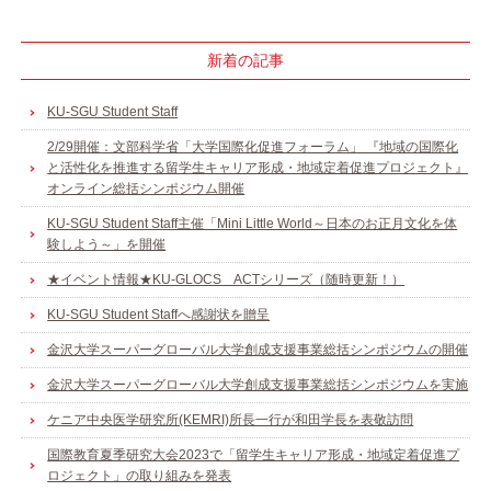
新着の記事
KU-SGU Student Staff
2/29開催：文部科学省「大学国際化促進フォーラム」 『地域の国際化
と活性化を推進する留学生キャリア形成・地域定着促進プロジェクト』
オンライン総括シンポジウム開催
KU-SGU Student Staff主催「Mini Little World～日本のお正月文化を体
験しよう～」を開催
★イベント情報★KU-GLOCS ACTシリーズ（随時更新！）
KU-SGU Student Staffへ感謝状を贈呈
金沢大学スーパーグローバル大学創成支援事業総括シンポジウムの開催
金沢大学スーパーグローバル大学創成支援事業総括シンポジウムを実施
ケニア中央医学研究所(KEMRI)所長一行が和田学長を表敬訪問
国際教育夏季研究大会2023で「留学生キャリア形成・地域定着促進プ
ロジェクト」の取り組みを発表