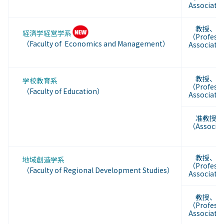
Associate
教授、准
経済学経営学系
（Professo
（Faculty of Economics and Management）
Associate
教授、准
学校教育系
（Professo
（Faculty of
Education
）
Associate
准教授又
（Associat
教授、准
地域創造学系
（Professo
（Faculty of Regional Development Studies）
Associate
教授、准
（Professo
Associate