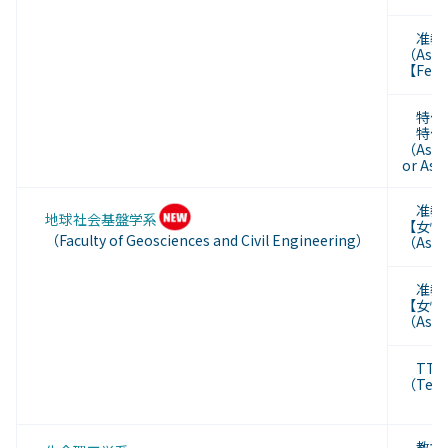
准教
（Asso
【Fem
特任
特任
（Assoc
or
Assi
准教授
地球社会基盤学系
【女性
（Faculty of Geosciences and Civil Engineering）
（Assoc
准教授
【女性
（Assoc
TT助
（Tenu
教授