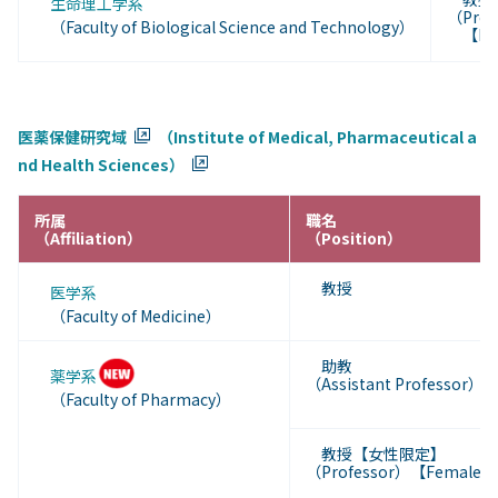
生命理工学系
（Prof
（Faculty of Biological Science and Technology）
【For
医薬保健研究域
（Institute of Medical, Pharmaceutical a
nd Health Sciences）
所属
職名
（Affiliation）
（Position）
教授
医学系
（Faculty of Medicine）
助教
薬学系
（Assistant Professor）
（Faculty of Pharmacy）
教授【女性限定】
（Professor）【
Female】