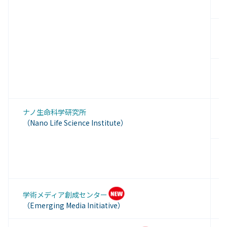
（
助
（
特
ナノ生命科学研究所
（
（Nano Life Science Institute）
特
（
T
学術メディア創成センター
（(
（Emerging Media Initiative）