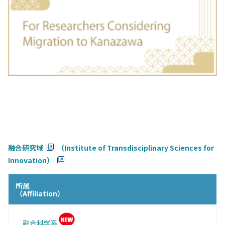
融合研究域
（Institute of Transdisciplinary Sciences for
Innovation）
所属
（Affiliation）
融合科学系