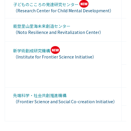
子どものこころの発達研究センター
（
（
Research Center for Child Mental Development
）
特
能登里山里海未来創造センター
（
（Noto Resilience and Revitalization Center）
T
新学術創成研究機構
（(
（Institute for Frontier Science Initiative）
T
（(
特
先端科学・社会共創推進機構
特
（Frontier Science and Social Co-creation Initiative）
特