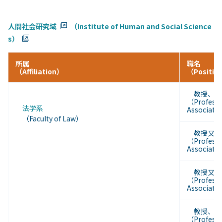
人間社会研究域
（Institute of Human and Social Science
s）
所属
職名
（Affiliation）
（Positio
教授、准
（Professo
法学系
Associate
（Faculty of Law）
教授又は
（Professo
Associate
教授又は
（Professo
Associate
教授、准
（Professo