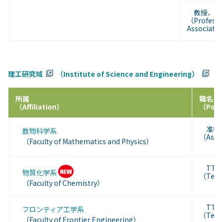
教授、准
（Professo
Associate
理工研究域
（Institute of Science and Engineering）
所属
職名
（Affiliation）
（Posi
准教
数物科学系
（Asso
（Faculty of Mathematics and Physics）
TT
物質化学系
（Tenu
（Faculty of Chemistry）
TT准
フロンティア工学系
（Tenur
（Faculty of Frontier Engineering）