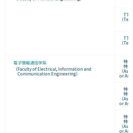
TT
（Tenu
TT助
（Tenu
特任
電子情報通信学系
特任
（Faculty of Electrical, Information and
（Assoc
Communication Engineering）
or
Assi
特任
特任
（Assoc
or
Assi
特任
特任
（Assoc
or
Assi