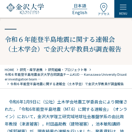
日本語
English
MENU
アクセス
令和６年能登半島地震に関する速報会
（土木学会）で金沢大学教員が調査報告
chevron_right
chevron_right
chevron_right
HOME
研究・産学連携
研究組織・プロジェクト等
令和６年能登半島地震金沢大学合同調査チーム
KUD ― Kanazawa University Disast
er investigation team ―
chevron_right
令和６年能登半島地震に関する速報会（土木学会）で金沢大学教員が調査報告
令和
6
年
1
月
9
日に（公社）土木学会地震工学委員会により開催さ
れた，「令和
6
年能登半島地震（
M7.6
）に関する速報会」（オンラ
イン）において，金沢大学理工研究域地球社会基盤学系の由比政
年教授（津波被害），村田晶助教（建物被害），池本敏和講師
（城郭被害）が，調査結果の速報を行いました。発表資料は，地