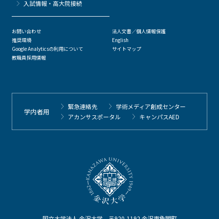
⼊試情報・高大院接続
お問い合わせ
法人文書／個人情報保護
推奨環境
English
Google Analyticsの利用について
サイトマップ
教職員採用情報
緊急連絡先
学術メディア創成センター
学内者用
アカンサスポータル
キャンパスAED
国立大学法人 金沢大学 〒920-1192 金沢市角間町