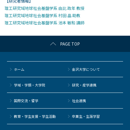
【研究者情報】
理工研究域地球社会基盤学系 由比 政年 教授
理工研究域地球社会基盤学系 村田 晶 助教
理工研究域地球社会基盤学系 池本 敏和 講師
PAGE TOP
ホーム
金沢大学について
学域・学類・大学院
研究・産学連携
国際交流・留学
社会連携
教育・学生支援・学生活動
卒業生・生涯学習