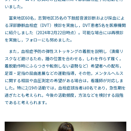
いました。
富来地区60名，志賀地区35名の下肢超音波診断および採血によ
る深部静脈血栓症（DVT）検診を実施し，DVT患者5名を医療機関
に紹介しました（2024年2月22日時点）。可能な場合には再検診
を実施し，フォローにも努めました。
また，血栓症予防の弾性ストッキングの着脱を説明し（潰瘍リ
スクなど避けるため，踵の位置を合わせる，しわを作らず履く，
着脱動作時にふらつきや転倒しない姿勢など）希望者への配布，
足首・足指の屈曲進展などの運動指導，その他，メンタルヘルス
に関する相談や血圧測定の希望がある場合は，看護師が対応しま
した。特に2/19の活動では，血栓症該当者は0名であり，急性期を
過ぎたとも考えられ，今後の活動頻度，方法などを検討する段階
であると考えられます。