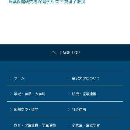
医薬保健研究域 保健学系 森下 英理子 教授
PAGE TOP
ホーム
金沢大学について
学域・学類・大学院
研究・産学連携
国際交流・留学
社会連携
教育・学生支援・学生活動
卒業生・生涯学習