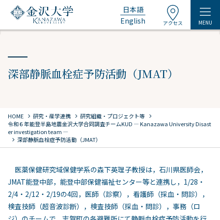
日本語
English
MENU
アクセス
深部静脈血栓症予防活動（JMAT）
chevron_right
chevron_right
chevron_right
HOME
研究・産学連携
研究組織・プロジェクト等
令和６年能登半島地震金沢大学合同調査チーム
KUD ― Kanazawa University Disast
er investigation team ―
chevron_right
深部静脈血栓症予防活動（JMAT）
医薬保健研究域保健学系の森下英理子教授は，石川県医師会，
JMAT能登中部，能登中部保健福祉センター等と連携し，1/28・
2/4・2/12・2/19の4回，医師（診察），看護師（採血・問診），
検査技師（超音波診断），検査技師（採血・問診），事務（ロ
ジ）のチームで，志賀町の各避難所にて静脈血栓症予防活動を行